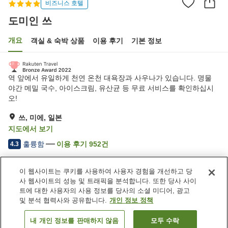
비즈니스 호텔
도미인 쓰
개요
객실 & 숙박 상품
이용 후기
기본 정보
역 앞에서 유일하게 천연 온천 대욕장과 사우나가 있습니다. 명물
야간 메밀 국수, 아이스크림, 유산균 등 무료 서비스를 확인하십시
오!
쓰, 미에, 일본
지도에서 보기
훌륭함
이용 후기
952
건
4.3
이 웹사이트는 쿠키를 사용하여 사용자 경험을 개선하고 당
숙소 편의 시설/서비스
사 웹사이트의 성능 및 트래픽을 분석합니다. 또한 당사 사이
주차장
사우나
트에 대한 사용자의 사용 정보를 당사의 소셜 미디어, 광고
스파 / 미용실
레스토랑
및 분석 협력사와 공유합니다.
개인 정보 정책
내 개인 정보를 판매하지 않음
모두 수락
객실 보기
홈
일본
미에
쓰
도미인 쓰