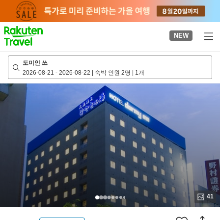
to
top
page
NEW
도미인 쓰
2026-08-21
-
2026-08-22
|
숙박 인원 2명
|
1개
41