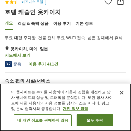
비즈니스 호텔
호텔 캐슬인 욧카이치
개요
객실 & 숙박 상품
이용 후기
기본 정보
무료 대형 주차장. 건물 전체 무료 Wi-Fi 접속. 넓은 침대에서 휴식
욧카이치, 미에, 일본
지도에서 보기
좋음
이용 후기
411
건
3.7
숙소 편의 시설/서비스
주차장
스파 / 미용실
이 웹사이트는 쿠키를 사용하여 사용자 경험을 개선하고 당
레스토랑
자동판매기
사 웹사이트의 성능 및 트래픽을 분석합니다. 또한 당사 사이
트에 대한 사용자의 사용 정보를 당사의 소셜 미디어, 광고
및 분석 협력사와 공유합니다.
개인 정보 정책
홈
일본
미에
욧카이치
호텔 캐슬인 욧카이치
내 개인 정보를 판매하지 않음
모두 수락
객실 보기