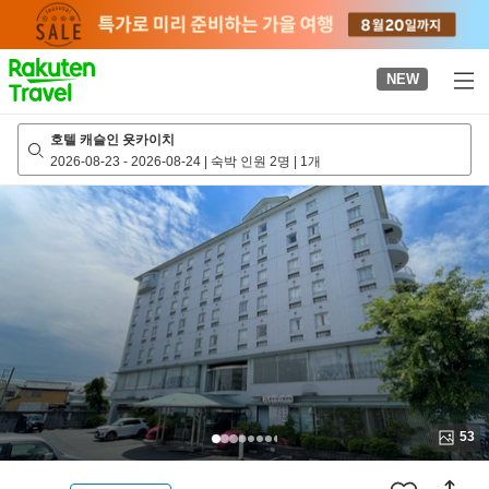
to
top
page
NEW
호텔 캐슬인 욧카이치
2026-08-23
-
2026-08-24
|
숙박 인원 2명
|
1개
53