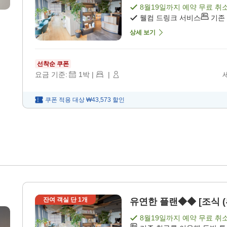
8월19일
까지 예약 무료 취
웰컴 드링크 서비스
기존
상세 보기
선착순 쿠폰
요금 기준:
1
박
|
|
쿠폰 적용 대상
₩43,573
할인
잔여 객실 단
1
개
유연한 플랜◆◆ [조식 (
8월19일
까지 예약 무료 취