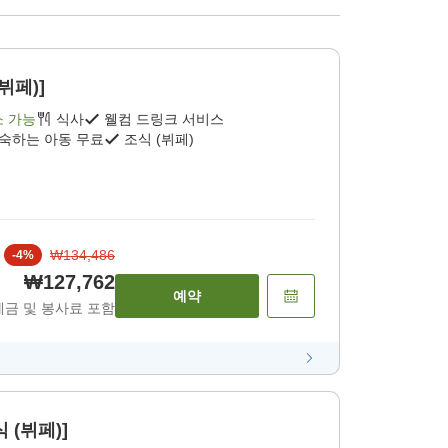
뷔페)]
소 가능
식사
웰컴 드링크 서비스
투숙하는 아동 무료
조식 (뷔페)
₩134,486
-
4
%
₩127,762
예약
세금 및 봉사료 포함
 (뷔페)]