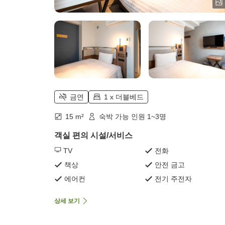
금연
1 x 더블베드
15 m²
숙박 가능 인원 1~3명
객실 편의 시설/서비스
TV
전화
책상
안전 금고
에어컨
전기 주전자
상세 보기