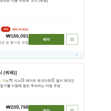
투숙하는 아동 무료
조식 (뷔페)
₩174,832
-
4
%
₩166,091
예약
세금 및 봉사료 포함
 (뷔페)]
소 가능
식사
레이트 체크아웃
얼리 체크인
 침구를 이용해 동반 투숙하는 아동 무료
₩209,798
예약