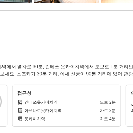
야역에서 열차로 30분, 긴테쓰 욧카이치역에서 도보로 1분 거리
 보세요. 스즈카가 30분 거리, 이세 신궁이 90분 거리에 있어 
접근성
긴테쓰욧카이치역
도보
2
분
아쓰나로욧카이치역
차로
2
분
욧카이치역
차로
4
분