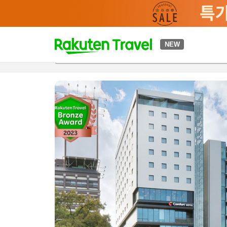
t
NEW
개요
객실 & 숙박 상품
이용 후기
하이라이트
편의 시설/
o
p
P
a
g
e
_
s
e
a
r
c
h