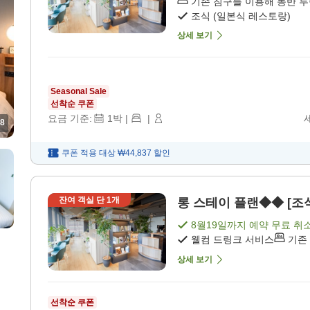
기존 침구를 이용해 동반 
조식 (일본식 레스토랑)
상세 보기
Seasonal Sale
선착순 쿠폰
요금 기준:
1
박
|
|
8
쿠폰 적용 대상
₩44,837
할인
잔여 객실 단
1
개
롱 스테이 플랜◆◆ [조식
8월19일
까지 예약 무료 취
웰컴 드링크 서비스
기존
상세 보기
선착순 쿠폰