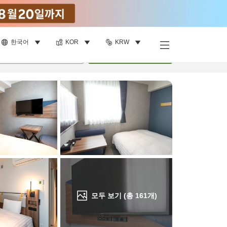
한국어
KOR
KRW
객실 보기
명
•
객실
1
개
검색
모두 보기 (총
161
개)