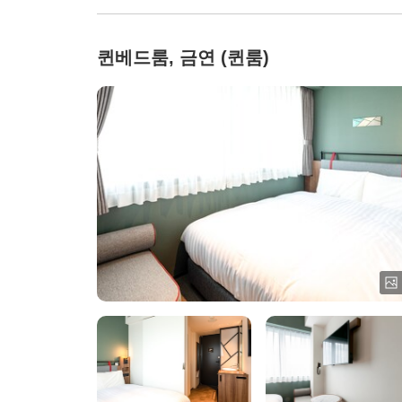
퀸베드룸, 금연 (퀸룸)