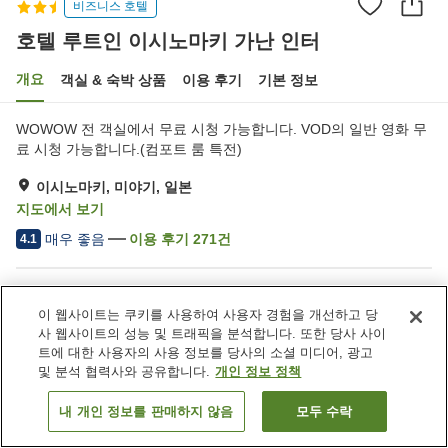
비즈니스 호텔
호텔 루트인 이시노마키 가난 인터
개요
객실 & 숙박 상품
이용 후기
기본 정보
WOWOW 전 객실에서 무료 시청 가능합니다. VOD의 일반 영화 무
료 시청 가능합니다.(컴포트 룸 특전)
이시노마키, 미야기, 일본
지도에서 보기
매우 좋음
이용 후기
271
건
4.1
숙소 편의 시설/서비스
이 웹사이트는 쿠키를 사용하여 사용자 경험을 개선하고 당
주차장
스파 / 미용실
사 웹사이트의 성능 및 트래픽을 분석합니다. 또한 당사 사이
레스토랑
자동판매기
트에 대한 사용자의 사용 정보를 당사의 소셜 미디어, 광고
및 분석 협력사와 공유합니다.
개인 정보 정책
홈
일본
미야기
이시노마키
내 개인 정보를 판매하지 않음
모두 수락
객실 보기
호텔 루트인 이시노마키 가난 인터