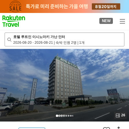
to
top
page
NEW
호텔 루트인 이시노마키 가난 인터
2026-08-20
-
2026-08-21
|
숙박 인원 2명
|
1개
26