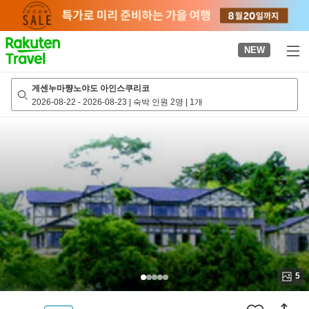
to
top
page
NEW
게센누마쨩노야도 아인스쿠리코
2026-08-22
-
2026-08-23
|
숙박 인원 2명
|
1개
5