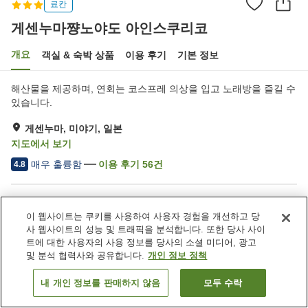
료칸
게센누마쨩노야도 아인스쿠리코
개요
객실 & 숙박 상품
이용 후기
기본 정보
해산물을 제공하며, 연회는 코스프레 의상을 입고 노래방을 즐길 수
있습니다.
게센누마, 미야기, 일본
지도에서 보기
매우 훌륭함
이용 후기
56
건
4.8
숙소 편의 시설/서비스
이 웹사이트는 쿠키를 사용하여 사용자 경험을 개선하고 당
주차장
자동판매기
사 웹사이트의 성능 및 트래픽을 분석합니다. 또한 당사 사이
상점
연회장
트에 대한 사용자의 사용 정보를 당사의 소셜 미디어, 광고
및 분석 협력사와 공유합니다.
개인 정보 정책
홈
일본
미야기
게센누마
게센누마쨩노야도 아인스쿠리코
내 개인 정보를 판매하지 않음
모두 수락
객실 보기