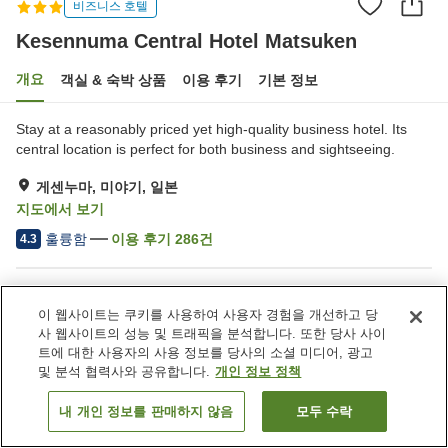
비즈니스 호텔
Kesennuma Central Hotel Matsuken
개요
객실 & 숙박 상품
이용 후기
기본 정보
Stay at a reasonably priced yet high-quality business hotel. Its
central location is perfect for both business and sightseeing.
게센누마, 미야기, 일본
지도에서 보기
훌륭함
이용 후기
286
건
4.3
숙소 편의 시설/서비스
이 웹사이트는 쿠키를 사용하여 사용자 경험을 개선하고 당
주차장
스파 / 미용실
사 웹사이트의 성능 및 트래픽을 분석합니다. 또한 당사 사이
레스토랑
자동판매기
트에 대한 사용자의 사용 정보를 당사의 소셜 미디어, 광고
및 분석 협력사와 공유합니다.
개인 정보 정책
홈
일본
미야기
게센누마
내 개인 정보를 판매하지 않음
모두 수락
객실 보기
Kesennuma Central Hotel Matsuken