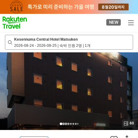
to
top
page
NEW
Kesennuma Central Hotel Matsuken
2026-08-24
-
2026-08-25
|
숙박 인원 2명
|
1개
60