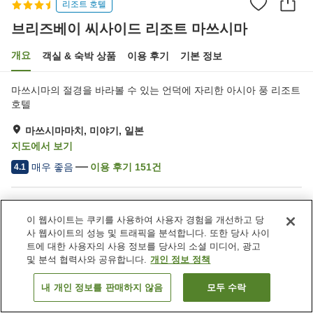
리조트 호텔
브리즈베이 씨사이드 리조트 마쓰시마
개요
객실 & 숙박 상품
이용 후기
기본 정보
마쓰시마의 절경을 바라볼 수 있는 언덕에 자리한 아시아 풍 리조트
호텔
마쓰시마마치, 미야기, 일본
지도에서 보기
매우 좋음
이용 후기
151
건
4.1
숙소 편의 시설/서비스
이 웹사이트는 쿠키를 사용하여 사용자 경험을 개선하고 당
주차장
제트 욕조
사 웹사이트의 성능 및 트래픽을 분석합니다. 또한 당사 사이
자동판매기
회의실
트에 대한 사용자의 사용 정보를 당사의 소셜 미디어, 광고
및 분석 협력사와 공유합니다.
개인 정보 정책
홈
일본
미야기
마쓰시마마치
내 개인 정보를 판매하지 않음
모두 수락
객실 보기
브리즈베이 씨사이드 리조트 마쓰시마