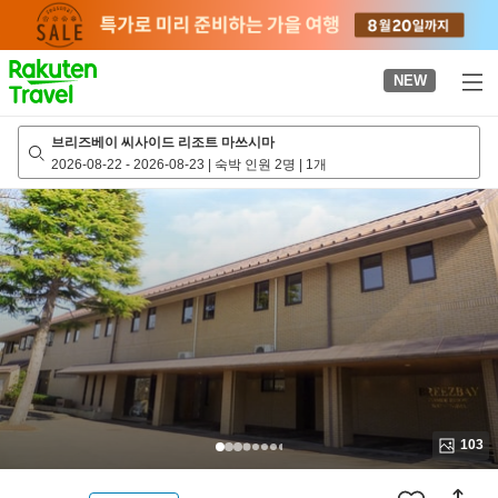
to
top
page
NEW
브리즈베이 씨사이드 리조트 마쓰시마
2026-08-22
-
2026-08-23
|
숙박 인원 2명
|
1개
103