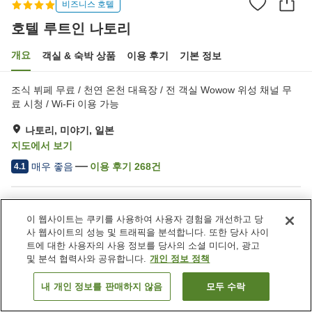
비즈니스 호텔
호텔 루트인 나토리
개요
객실 & 숙박 상품
이용 후기
기본 정보
조식 뷔페 무료 / 천연 온천 대욕장 / 전 객실 Wowow 위성 채널 무
료 시청 / Wi-Fi 이용 가능
나토리, 미야기, 일본
지도에서 보기
매우 좋음
이용 후기
268
건
4.1
숙소 편의 시설/서비스
이 웹사이트는 쿠키를 사용하여 사용자 경험을 개선하고 당
Wi-Fi
레스토랑
사 웹사이트의 성능 및 트래픽을 분석합니다. 또한 당사 사이
자동판매기
주차 (무료)
트에 대한 사용자의 사용 정보를 당사의 소셜 미디어, 광고
및 분석 협력사와 공유합니다.
개인 정보 정책
홈
일본
미야기
나토리
호텔 루트인 나토리
내 개인 정보를 판매하지 않음
모두 수락
객실 보기