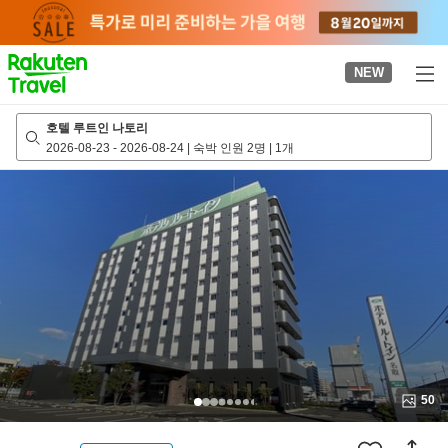
to
top
page
NEW
호텔 루트인 나토리
2026-08-23
-
2026-08-24
|
숙박 인원 2명
|
1개
50