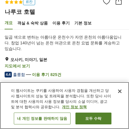
료칸
나루코 호텔
개요
객실 & 숙박 상품
이용 후기
기본 정보
일곱 색으로 변하는 아름다운 온천수가 자연 온천의 아름다움입니
다. 창업 140년이 넘는 온천 여관으로 온천 요법 문화를 계승하고
있습니다.
오사키, 미야기, 일본
지도에서 보기
훌륭함
이용 후기
825
건
4.4
이 웹사이트는 쿠키를 사용하여 사용자 경험을 개선하고 당
숙소 편의 시설/서비스
사 웹사이트의 성능 및 트래픽을 분석합니다. 또한 당사 사이
주차장
스파 / 미용실
트에 대한 사용자의 사용 정보를 당사의 소셜 미디어, 광고
레스토랑
라운지
및 분석 협력사와 공유합니다.
개인 정보 정책
내 개인 정보를 판매하지 않음
모두 수락
객실 보기
홈
일본
미야기
오사키
나루코 호텔