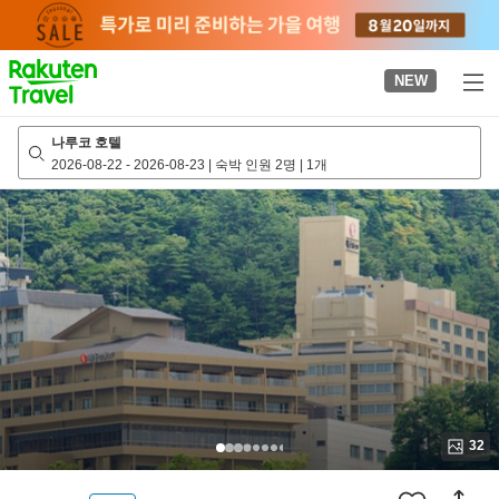
to
top
page
NEW
나루코 호텔
2026-08-22
-
2026-08-23
|
숙박 인원 2명
|
1개
32