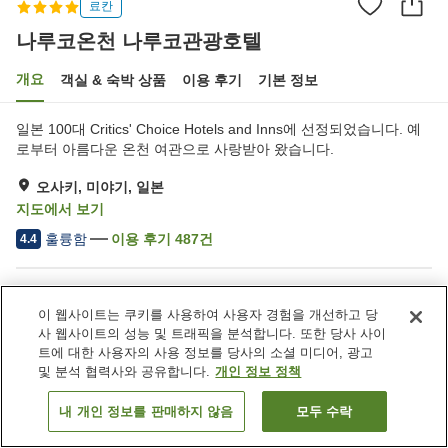
료칸
나루코온천 나루코관광호텔
개요
객실 & 숙박 상품
이용 후기
기본 정보
일본 100대 Critics' Choice Hotels and Inns에 선정되었습니다. 예
로부터 아름다운 온천 여관으로 사랑받아 왔습니다.
오사키, 미야기, 일본
지도에서 보기
훌륭함
이용 후기
487
건
4.4
숙소 편의 시설/서비스
이 웹사이트는 쿠키를 사용하여 사용자 경험을 개선하고 당
주차장
스파 / 미용실
사 웹사이트의 성능 및 트래픽을 분석합니다. 또한 당사 사이
라운지
바
트에 대한 사용자의 사용 정보를 당사의 소셜 미디어, 광고
및 분석 협력사와 공유합니다.
개인 정보 정책
홈
일본
미야기
오사키
나루코온천 나루코관광호텔
내 개인 정보를 판매하지 않음
모두 수락
객실 보기