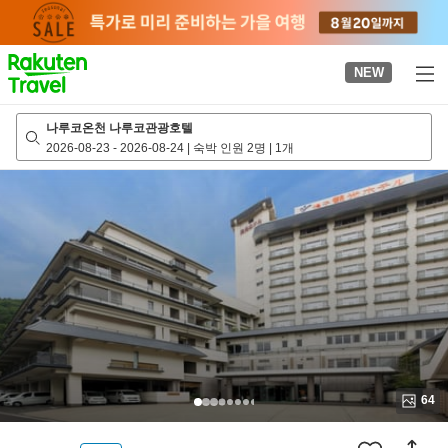
to
top
page
NEW
나루코온천 나루코관광호텔
2026-08-23
-
2026-08-24
|
숙박 인원 2명
|
1개
64