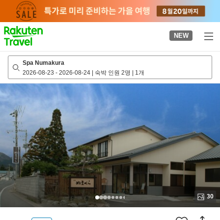
to
top
page
NEW
Spa Numakura
2026-08-23
-
2026-08-24
|
숙박 인원 2명
|
1개
30