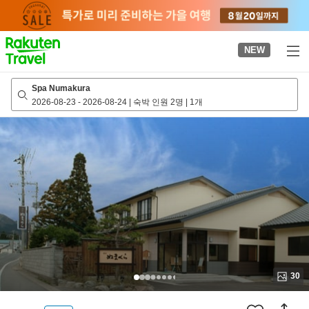
to
top
page
NEW
Spa Numakura
2026-08-23
-
2026-08-24
|
숙박 인원 2명
|
1개
30