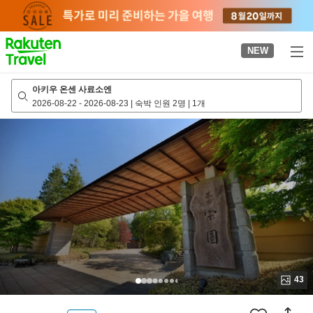
to
top
page
NEW
아키우 온센 사료소엔
2026-08-22
-
2026-08-23
|
숙박 인원 2명
|
1개
43