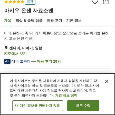
료칸
아키우 온센 사료소엔
개요
객실 & 숙박 상품
이용 후기
기본 정보
미식·온천·건축 '세 가지 아름다움'을 오감으로 즐기는 아키호 온천
의 고급 온천 여관
센다이, 미야기, 일본
지도에서 보기
매우 훌륭함
이용 후기
28
건
4.8
숙소 편의 시설/서비스
이 웹사이트는 쿠키를 사용하여 사용자 경험을 개선하고 당
송영 서비스
택배
사 웹사이트의 성능 및 트래픽을 분석합니다. 또한 당사 사이
모닝콜 서비스
사우나
트에 대한 사용자의 사용 정보를 당사의 소셜 미디어, 광고
및 분석 협력사와 공유합니다.
개인 정보 정책
홈
일본
미야기
센다이
아키우 온센 사료소엔
내 개인 정보를 판매하지 않음
모두 수락
객실 보기