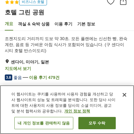
비즈니스 호텔
호텔 그린 공원
개요
객실 & 숙박 상품
이용 후기
기본 정보
조젠지도리 거리까지 도보 약 30초. 모든 플랜에는 신선한 빵, 완숙
계란, 음료 등 가벼운 아침 식사가 포함되어 있습니다. (구 센다이
시티 호텔 반스이도리)
센다이, 미야기, 일본
지도에서 보기
좋음
이용 후기
479
건
3.8
이 웹사이트는 쿠키를 사용하여 사용자 경험을 개선하고 당
숙소 편의 시설/서비스
사 웹사이트의 성능 및 트래픽을 분석합니다. 또한 당사 사이
주차장
스파 / 미용실
트에 대한 사용자의 사용 정보를 당사의 소셜 미디어, 광고
자동판매기
세탁 (유료)
및 분석 협력사와 공유합니다.
개인 정보 정책
내 개인 정보를 판매하지 않음
모두 수락
객실 보기
홈
일본
미야기
센다이
호텔 그린 공원