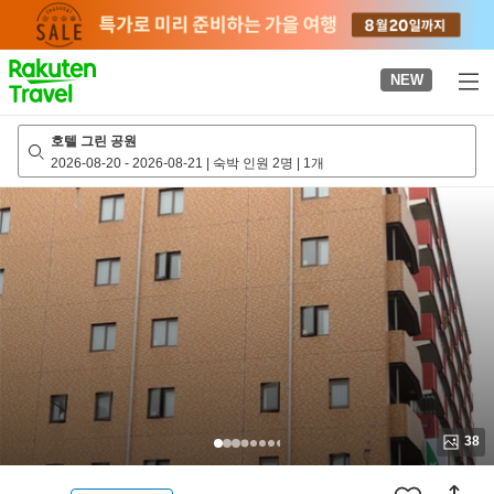
to
top
page
NEW
호텔 그린 공원
2026-08-20
-
2026-08-21
|
숙박 인원 2명
|
1개
38