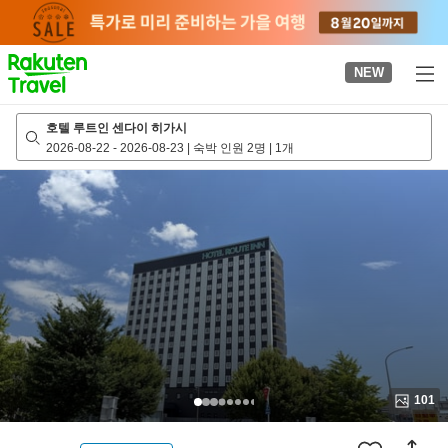
to
top
page
NEW
호텔 루트인 센다이 히가시
2026-08-22
-
2026-08-23
|
숙박 인원 2명
|
1개
101