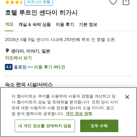
비즈니스 호텔
호텔 루트인 센다이 히가시
개요
객실 & 숙박 상품
이용 후기
기본 정보
2018년 4월 9일 센다이 시내에 293번째 루트 인 호텔 오픈.
센다이, 미야기, 일본
지도에서 보기
훌륭함
이용 후기
491
건
4.3
숙소 편의 시설/서비스
주차장
스파 / 미용실
이 웹사이트는 쿠키를 사용하여 사용자 경험을 개선하고 당
레스토랑
자동판매기
사 웹사이트의 성능 및 트래픽을 분석합니다. 또한 당사 사이
트에 대한 사용자의 사용 정보를 당사의 소셜 미디어, 광고
및 분석 협력사와 공유합니다.
개인 정보 정책
홈
일본
미야기
센다이
호텔 루트인 센다이 히가시
내 개인 정보를 판매하지 않음
모두 수락
객실 보기