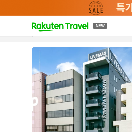
t
NEW
개요
객실 & 숙박 상품
이용 후기
하이라이트
편의 시설/
o
p
P
a
g
e
_
s
e
a
r
c
h