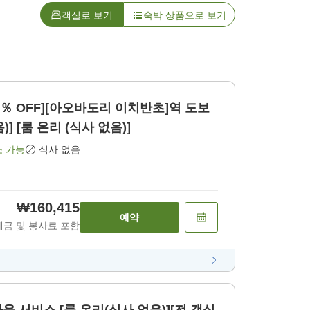
객실로 보기
숙박 상품으로 보기
5％ OFF][아오바도리 이치반초]역 도보
] [룸 온리 (식사 없음)]
소 가능
식사 없음
₩160,415
예약
세금 및 봉사료 포함