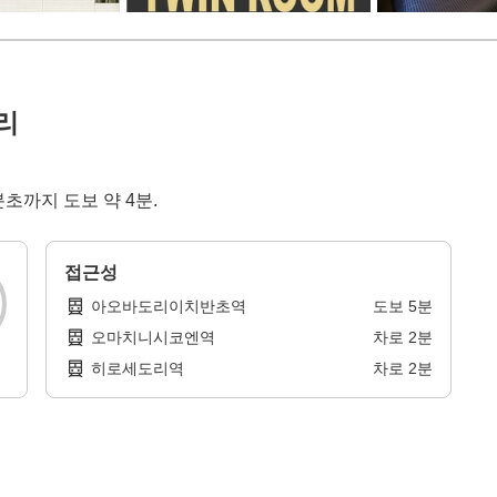
리
분초까지 도보 약 4분.
접근성
아오바도리이치반초역
도보
5
분
오마치니시코엔역
차로
2
분
히로세도리역
차로
2
분