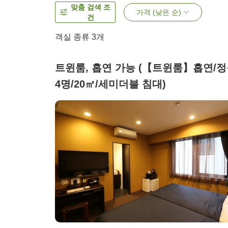
맞춤 검색 조
가격 (낮은 순)
건
객실 종류
3
개
트윈룸, 흡연 가능 (【트윈룸】흡연/
4명/20㎡/세미더블 침대)