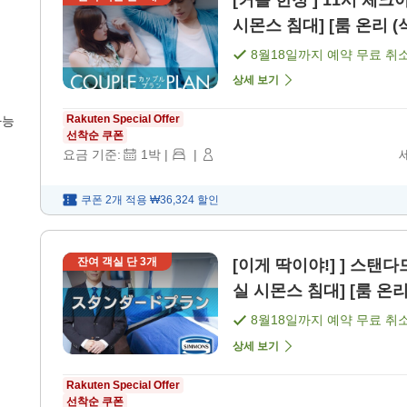
[커플 한정 ] 11시 체크
시몬스 침대] [룸 온리 (
8월18일
까지 예약 무료 취
상세 보기
Rakuten Special Offer
가능
선착순 쿠폰
요금 기준:
1
박
|
|
쿠폰 2개 적용
₩36,324
할인
잔여 객실 단
3
개
[이게 딱이야!] ] 스탠다
실 시몬스 침대] [룸 온리
8월18일
까지 예약 무료 취
상세 보기
Rakuten Special Offer
선착순 쿠폰