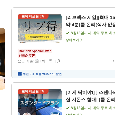
잔여 객실 단
5
개
[리브맥스 세일][최대 1
약 4분[룸 온리(식사 없음)
8월18일
까지 예약 무료 취
상세 보기
Rakuten Special Offer
선착순 쿠폰
요금 기준:
1
박
|
|
쿠폰 2개 적용
₩45,571
할인
잔여 객실 단
5
개
[이게 딱이야!] ] 스탠다
실 시몬스 침대] [룸 온리
8월18일
까지 예약 무료 취