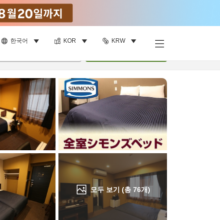
한국어
KOR
KRW
객실 보기
명
•
객실
1
개
검색
모두 보기 (총
76
개)