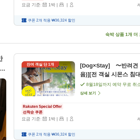
요금 기준:
1
박
|
|
쿠폰 2개 적용
₩36,324
할인
숙박 상품
1
개 더
반
잔여 객실 단
1
개
[Dog×Stay] 〜반려
음)][전 객실 시몬스 침대]
8월18일
까지 예약 무료 취
상세 보기
Rakuten Special Offer
선착순 쿠폰
요금 기준:
1
박
|
|
쿠폰 2개 적용
₩36,324
할인