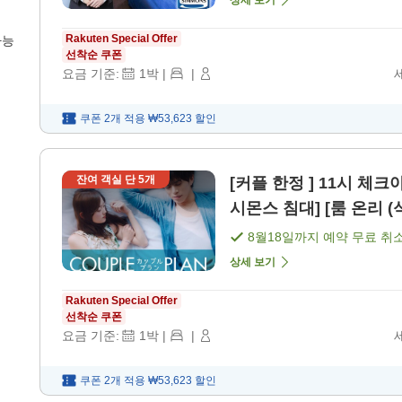
상세 보기
Rakuten Special Offer
가능
선착순 쿠폰
요금 기준:
1
박
|
|
쿠폰 2개 적용
₩53,623
할인
잔여 객실 단
5
개
[커플 한정 ] 11시 체크
시몬스 침대] [룸 온리 (
8월18일
까지 예약 무료 취
상세 보기
Rakuten Special Offer
선착순 쿠폰
요금 기준:
1
박
|
|
쿠폰 2개 적용
₩53,623
할인