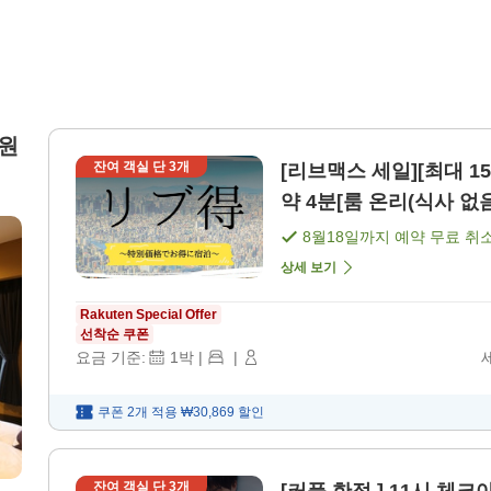
정원
잔여 객실 단
3
개
[리브맥스 세일][최대 1
약 4분[룸 온리(식사 없음)
8월18일
까지 예약 무료 취
상세 보기
Rakuten Special Offer
선착순 쿠폰
요금 기준:
1
박
|
|
쿠폰 2개 적용
₩30,869
할인
잔여 객실 단
3
개