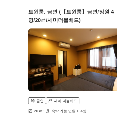
트윈룸, 금연 (【트윈룸】금연/정원 4
명/20㎡/세미더블베드)
금연
세미 더블베드
20 m²
숙박 가능 인원 1~4명