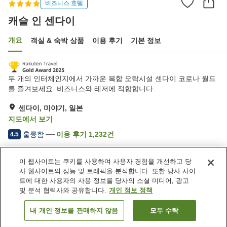
비즈니스 호텔
캐슬 인 센다이
개요
객실 & 숙박 상품
이용 후기
기본 정보
두 개의 인터체인지에서 가까운 복합 오락시설 센다이 코로나 월드
를 즐겨보세요. 비즈니스와 레저에 적합합니다.
센다이, 미야기, 일본
지도에서 보기
훌륭함
이용 후기
1,232
건
4.5
이 웹사이트는 쿠키를 사용하여 사용자 경험을 개선하고 당
숙소 편의 시설/서비스
사 웹사이트의 성능 및 트래픽을 분석합니다. 또한 당사 사이
주차장
암반욕
트에 대한 사용자의 사용 정보를 당사의 소셜 미디어, 광고
사우나
스파 / 미용실
및 분석 협력사와 공유합니다.
개인 정보 정책
내 개인 정보를 판매하지 않음
모두 수락
객실 보기
홈
일본
미야기
센다이
캐슬 인 센다이