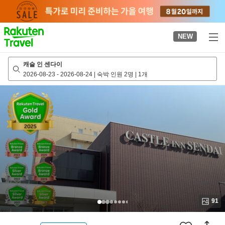
to
top
page
NEW
캐슬 인 센다이
2026-08-23
-
2026-08-24
|
숙박 인원 2명
|
1개
91