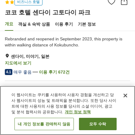
비즈니스 호텔
코코 호텔 센다이 고토다이 파크
개요
객실 & 숙박 상품
이용 후기
기본 정보
Rebranded and reopened in September 2023, this property is
within walking distance of Kokubuncho.
센다이, 미야기, 일본
지도에서 보기
매우 좋음
이용 후기
672
건
4.1
숙소 편의 시설/서비스
이 웹사이트는 쿠키를 사용하여 사용자 경험을 개선하고 당
Wi-Fi
역에서 도보 5분
사 웹사이트의 성능 및 트래픽을 분석합니다. 또한 당사 사이
레스토랑
라운지
트에 대한 사용자의 사용 정보를 당사의 소셜 미디어, 광고
및 분석 협력사와 공유합니다.
개인 정보 정책
홈
일본
미야기
센다이
코코 호텔 센다이 고토다이 파크
내 개인 정보를 판매하지 않음
모두 수락
객실 보기