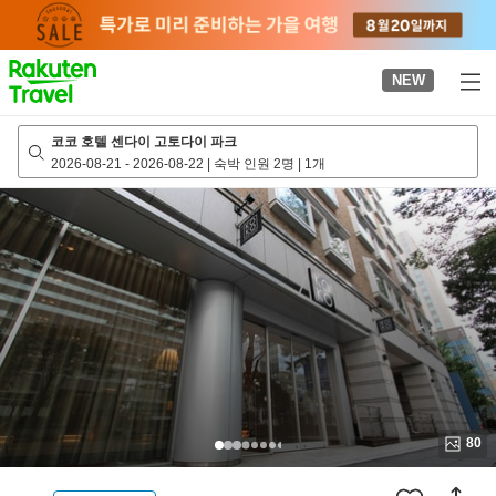
to
top
page
NEW
코코 호텔 센다이 고토다이 파크
2026-08-21
-
2026-08-22
|
숙박 인원 2명
|
1개
80