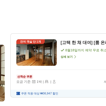
잔여 객실 단
1
개
[고택 한 채 대여] [룸 온
8월18일
까지 예약 무료 취
상세 보기
선착순 쿠폰
요금 기준:
1
박
|
|
쿠폰 적용 대상
₩36,947
할인