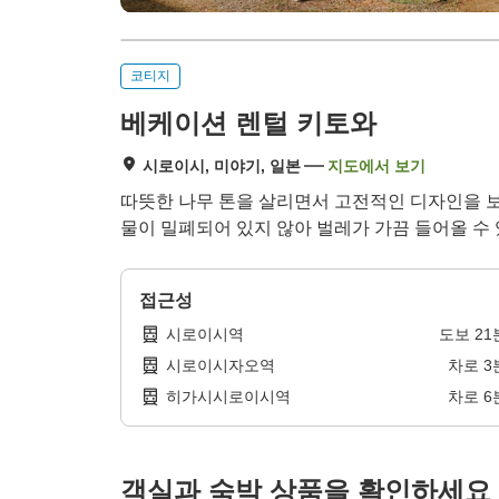
코티지
베케이션 렌털 키토와
시로이시, 미야기, 일본
지도에서 보기
따뜻한 나무 톤을 살리면서 고전적인 디자인을 보
물이 밀폐되어 있지 않아 벌레가 가끔 들어올 수 
접근성
시로이시역
도보
21
시로이시자오역
차로
3
히가시시로이시역
차로
6
객실과 숙박 상품을 확인하세요