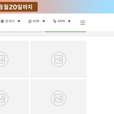
한국어
KOR
KRW
객실 보기
명
•
객실
1
개
검색