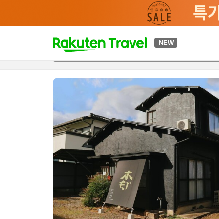
t
NEW
개요
객실 & 숙박 상품
이용 후기
편의 시설/서비스
o
p
P
a
g
e
_
s
e
a
r
c
h