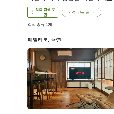
맞춤 검색 조
가격 (낮은 순)
건
객실 종류 1개
패밀리룸, 금연