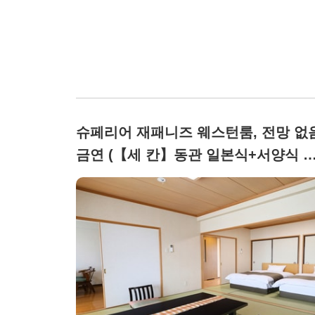
슈페리어 재패니즈 웨스턴룸, 전망 없음
금연 (【세 칸】동관 일본식+서양식 
다미 8장+6장+DK 트윈 (욕실・화장실
포함))