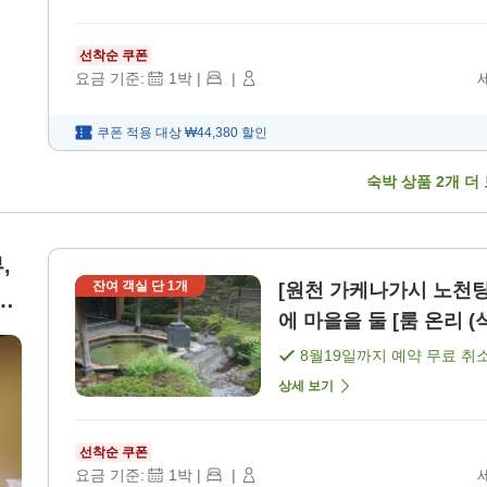
선착순 쿠폰
요금 기준:
1
박
|
|
쿠폰 적용 대상
₩44,380
할인
숙박 상품
2
개 더
,
잔여 객실 단
1
개
[원천 가케나가시 노천
다
에 마을을 둘 [룸 온리 (
8월19일
까지 예약 무료 취
상세 보기
선착순 쿠폰
요금 기준:
1
박
|
|