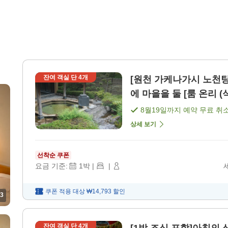
잔여 객실 단
4
개
[원천 가케나가시 노천
에 마을을 둘 [룸 온리 (
8월19일
까지 예약 무료 취
상세 보기
선착순 쿠폰
요금 기준:
1
박
|
|
쿠폰 적용 대상
₩14,793
할인
3
잔여 객실 단
4
개