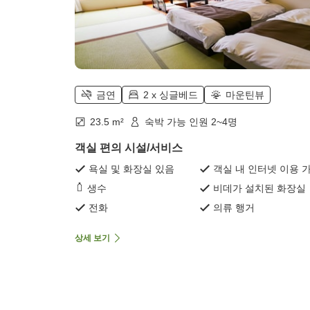
금연
2 x 싱글베드
마운틴뷰
23.5 m²
숙박 가능 인원 2~4명
객실 편의 시설/서비스
욕실 및 화장실 있음
객실 내 인터넷 이용 
생수
비데가 설치된 화장실
전화
의류 행거
상세 보기