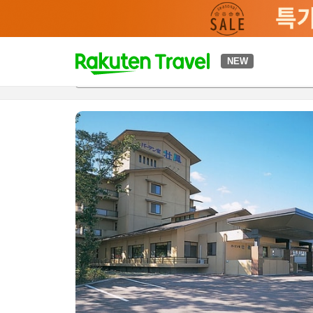
t
NEW
개요
객실 & 숙박 상품
이용 후기
편의 시설/서비스
o
p
P
a
g
e
_
s
e
a
r
c
h