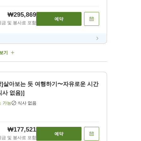
₩295,869
예약
세금 및 봉사료 포함
 보기
탕]살아보는 듯 여행하기〜자유로운 시간
식사 없음)]
소 가능
식사 없음
₩177,521
예약
세금 및 봉사료 포함