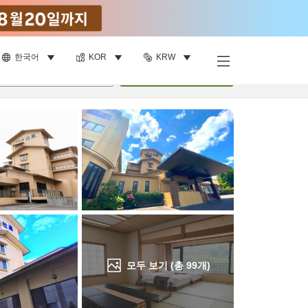
한국어
KOR
KRW
객실 보기
명
•
객실
1
개
검색
모두 보기 (총
99
개)