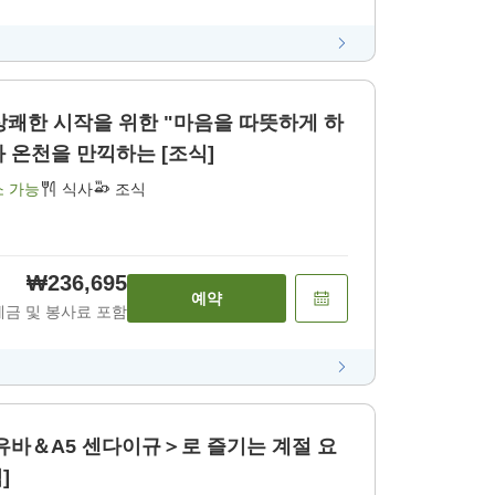
 상쾌한 시작을 위한 "마음을 따뜻하게 하
는 건강식" ~수제 두부와 온천을 만끽하는 [조식]
소 가능
식사
조식
₩236,695
예약
세금 및 봉사료 포함
유바＆A5 센다이규＞로 즐기는 계절 요
]