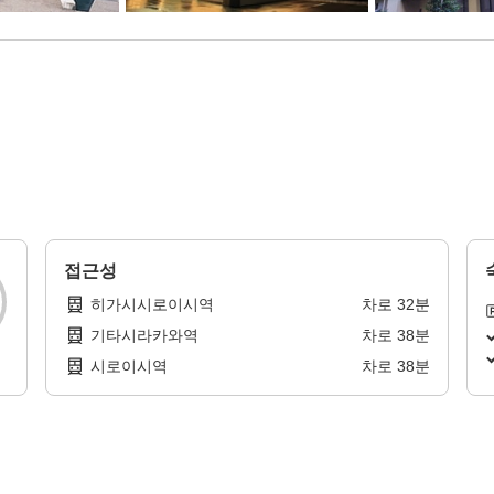
접근성
히가시시로이시역
차로
32
분
기타시라카와역
차로
38
분
시로이시역
차로
38
분