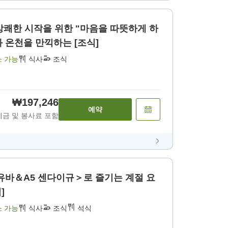
 상쾌한 시작을 위한 "마음을 따뜻하게 하
는 건강식" ~수제 두부와 온천을 만끽하는 [조식]
소 가능
식사
조식
₩197,246
예약
세금 및 봉사료 포함
유바＆A5 센다이규＞로 즐기는 계절 요
]
소 가능
식사
조식
석식