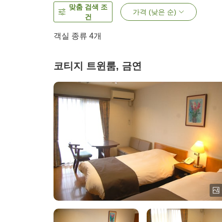
맞춤 검색 조
가격 (낮은 순)
건
객실 종류
4
개
코티지 트윈룸, 금연