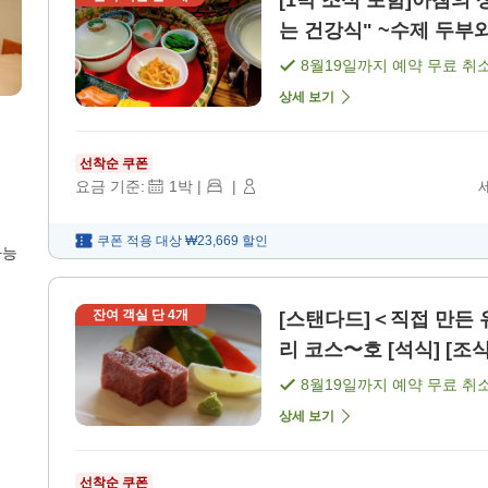
[1박 조식 포함]아침의
8월19일
까지 예약 무료 취
상세 보기
선착순 쿠폰
요금 기준:
1
박
|
|
쿠폰 적용 대상
₩23,669
할인
가능
잔여 객실 단
4
개
[스탠다드]＜직접 만든 
리 코스〜호 [석식] [조식
8월19일
까지 예약 무료 취
상세 보기
선착순 쿠폰