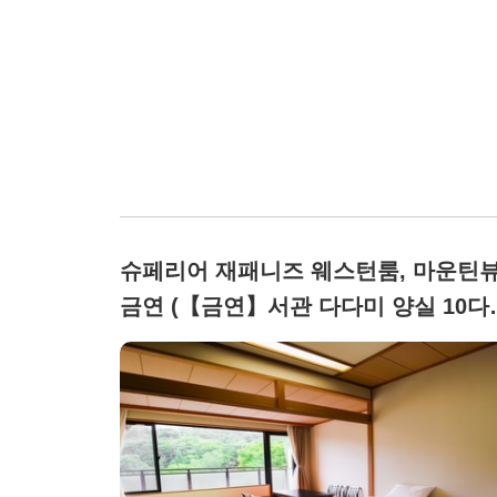
슈페리어 재패니즈 웨스턴룸, 마운틴뷰
금연 (【금연】서관 다다미 양실 10다
미+4.5다다미 트윈(욕실·화장실 포함))