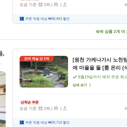
요금 기준:
1
박
|
|
쿠폰 적용 대상
₩38,463
할인
숙박 상품
2
개 더
,
잔여 객실 단
3
개
[원천 가케나가시 노천
다
에 마을을 둘 [룸 온리 (
8월19일
까지 예약 무료 취
상세 보기
선착순 쿠폰
요금 기준:
1
박
|
|
쿠폰 적용 대상
₩20,710
할인