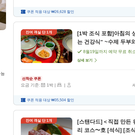
쿠폰 적용 대상
₩26,628
할인
잔여 객실 단
1
개
[1박 조식 포함]아침의
8월19일
까지 예약 무료 취
상세 보기
가능
선착순 쿠폰
요금 기준:
1
박
|
|
쿠폰 적용 대상
₩35,504
할인
잔여 객실 단
1
개
[스탠다드]＜직접 만든 
리 코스〜호 [석식] [조식