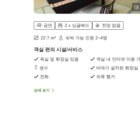
금연
2 x 싱글베드
전망 없음
22.7 m²
숙박 가능 인원 2~4명
객실 편의 시설/서비스
욕실 및 화장실 있음
객실 내 인터넷 이용 
생수
비데가 설치된 화장실
전화
의류 행거
상세 보기