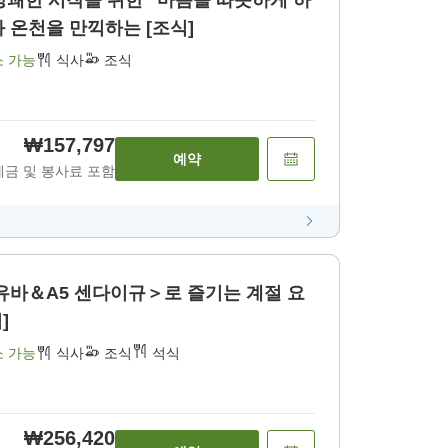
 상쾌한 시작을 위한 "마음을 따뜻하게 하
는 건강식" ~수제 두부와 온천을 만끽하는 [조식]
소 가능
식사
조식
₩157,797
예약
세금 및 봉사료 포함
유바＆A5 센다이규＞로 즐기는 계절 요
]
소 가능
식사
조식
석식
₩256,420