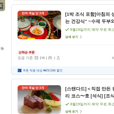
2
잔여 객실 단
3
개
[1박 조식 포함]아침의
8월19일
까지 예약 무료 취
상세 보기
가능
선착순 쿠폰
요금 기준:
1
박
|
|
쿠폰 적용 대상
₩29,586
할인
잔여 객실 단
3
개
[스탠다드]＜직접 만든 
리 코스〜호 [석식] [조식
8월19일
까지 예약 무료 취
상세 보기