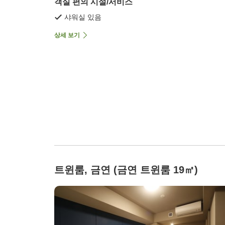
객실 편의 시설/서비스
샤워실 있음
상세 보기
트윈룸, 금연 (금연 트윈룸 19㎡)