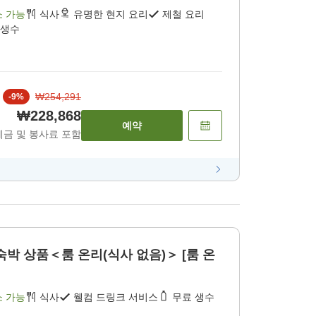
소 가능
식사
유명한 현지 요리
제철 요리
 생수
₩254,291
-
9
%
₩228,868
예약
세금 및 봉사료 포함
숙박 상품＜룸 온리(식사 없음)＞ [룸 온
소 가능
식사
웰컴 드링크 서비스
무료 생수