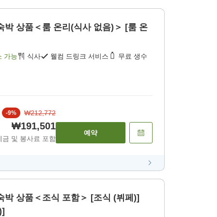
숙박 상품＜룸 온리(식사 없음)＞ [룸 온
소 가능
식사
웰컴 드링크 서비스
무료 생수
₩212,772
-
9
%
₩191,501
예약
세금 및 봉사료 포함
박 상품＜조식 포함＞ [조식 (뷔페)]
]