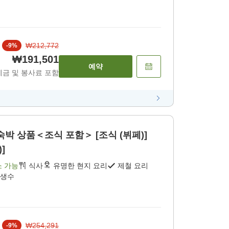
₩212,772
-
9
%
₩191,501
예약
세금 및 봉사료 포함
박 상품＜조식 포함＞ [조식 (뷔페)]
]
소 가능
식사
유명한 현지 요리
제철 요리
 생수
₩254,291
-
9
%