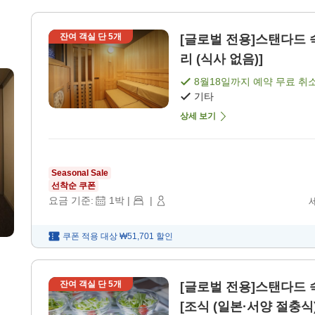
잔여 객실 단
5
개
[글로벌 전용]스탠다드 
리 (식사 없음)]
8월18일
까지 예약 무료 취
기타
상세 보기
Seasonal Sale
선착순 쿠폰
요금 기준:
1
박
|
|
쿠폰 적용 대상
₩51,701
할인
잔여 객실 단
5
개
[글로벌 전용]스탠다드 숙
[조식 (일본·서양 절충식)