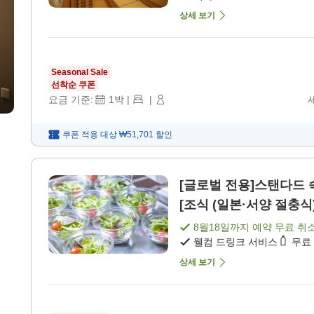
상세 보기
Seasonal Sale
선착순 쿠폰
요금 기준:
1
박
|
|
쿠폰 적용 대상
₩51,701
할인
[글로벌 전용]스탠다드 숙
[조식 (일본·서양 절충식)
8월18일
까지 예약 무료 취
웰컴 드링크 서비스
무료
상세 보기