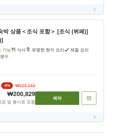
박 상품＜조식 포함＞ [조식 (뷔페)]
]
소 가능
식사
유명한 현지 요리
제철 요리
 생수
₩223,143
-
9
%
₩200,829
예약
세금 및 봉사료 포함