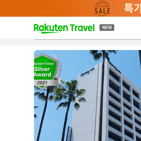
t
NEW
개요
객실 & 숙박 상품
이용 후기
편의 시설/서비스
o
p
P
a
g
e
_
s
e
a
r
c
h