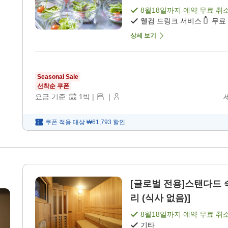
8월18일
까지 예약 무료 취
웰컴 드링크 서비스
무료
상세 보기
Seasonal Sale
선착순 쿠폰
요금 기준:
1
박
|
|
쿠폰 적용 대상
₩61,793
할인
[글로벌 전용]스탠다드 
리 (식사 없음)]
8월18일
까지 예약 무료 취
기타