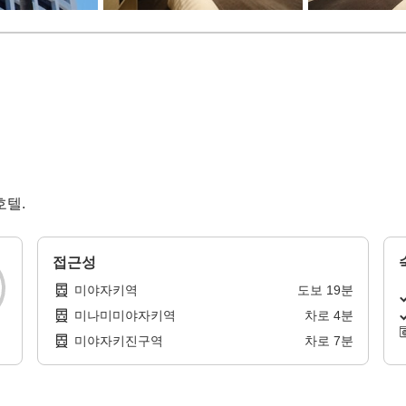
호텔.
접근성
미야자키역
도보
19
분
미나미미야자키역
차로
4
분
미야자키진구역
차로
7
분