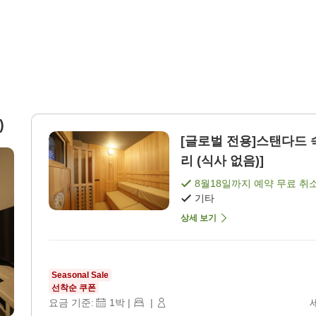
)
[글로벌 전용]스탠다드 
리 (식사 없음)]
8월18일
까지 예약 무료 취
기타
상세 보기
Seasonal Sale
선착순 쿠폰
요금 기준:
1
박
|
|