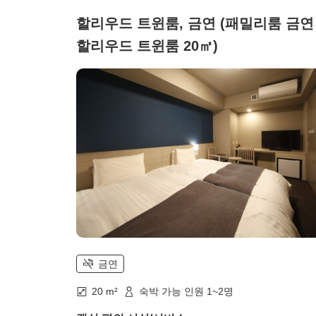
할리우드 트윈룸, 금연 (패밀리룸 금연
할리우드 트윈룸 20㎡)
금연
20 m²
숙박 가능 인원 1~2명