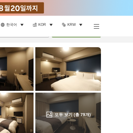
한국어
KOR
KRW
객실 보기
명
•
객실
1
개
검색
모두 보기 (총
79
개)