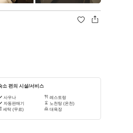
숙소 편의 시설/서비스
사우나
레스토랑
자동판매기
노천탕 (온천)
세탁 (무료)
대욕장