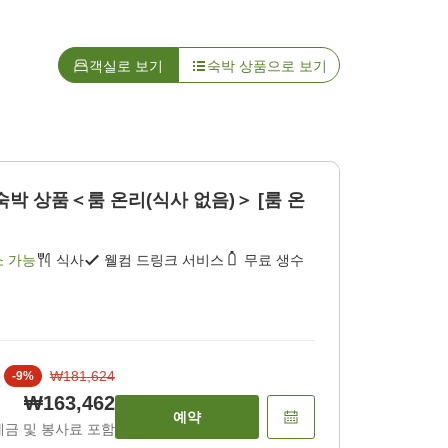
객실로 보기
숙박 상품으로 보기
숙박 상품＜룸 온리(식사 없음)＞ [룸 온
소 가능
식사
웰컴 드링크 서비스
무료 생수
₩181,624
-
9
%
₩163,462
예약
세금 및 봉사료 포함