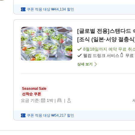
쿠폰 적용 대상
₩44,134
할인
[글로벌 전용]스탠다드 숙
[조식 (일본·서양 절충식)
8월18일
까지 예약 무료 취
웰컴 드링크 서비스
무료
상세 보기
Seasonal Sale
선착순 쿠폰
요금 기준:
1
박
|
|
쿠폰 적용 대상
₩54,217
할인