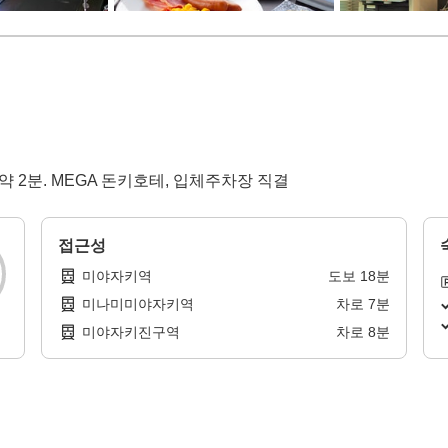
약 2분. MEGA 돈키호테, 입체주차장 직결
접근성
미야자키역
도보
18
분
미나미미야자키역
차로
7
분
미야자키진구역
차로
8
분