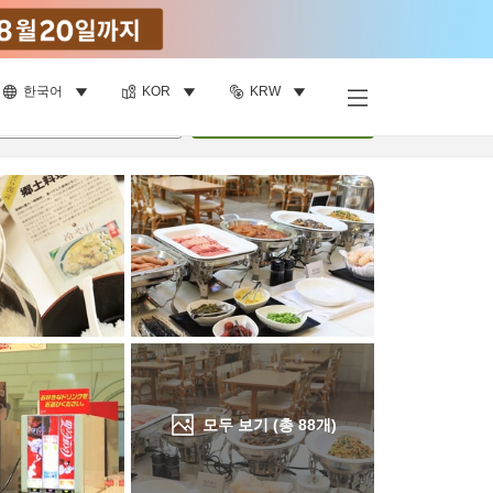
한국어
KOR
KRW
객실 보기
명
•
객실
1
개
검색
모두 보기 (총
88
개)