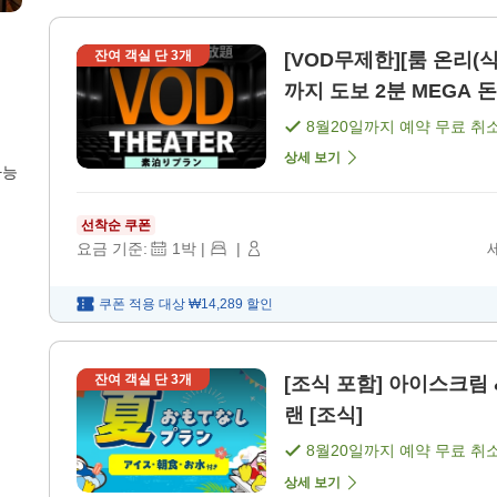
잔여 객실 단
3
개
[VOD무제한][룸 온리(식
까지 도보 2분 MEGA 돈
8월20일
까지 예약 무료 취
상세 보기
가능
선착순 쿠폰
요금 기준:
1
박
|
|
쿠폰 적용 대상
₩14,289
할인
잔여 객실 단
3
개
[조식 포함] 아이스크림 
랜 [조식]
8월20일
까지 예약 무료 취
상세 보기