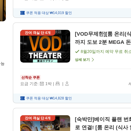
쿠폰 적용 대상
₩14,019
할인
잔여 객실 단
4
개
[VOD무제한][룸 온리(식
까지 도보 2분 MEGA 돈
8월20일
까지 예약 무료 취
상세 보기
가능
선착순 쿠폰
요금 기준:
1
박
|
|
쿠폰 적용 대상
₩14,828
할인
잔여 객실 단
4
개
[숙박만]베이직 플랜 번
로 연결! [룸 온리 (식사 