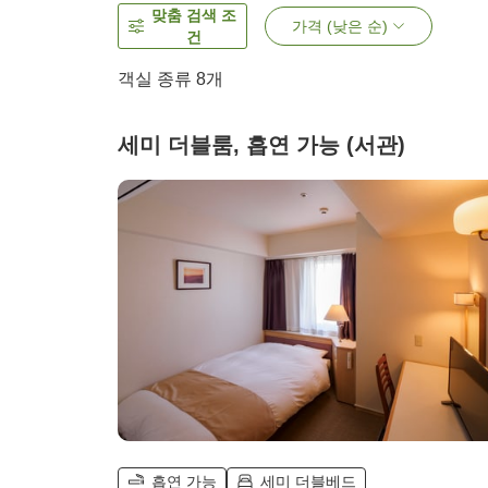
맞춤 검색 조
가격 (낮은 순)
건
객실 종류
8
개
세미 더블룸, 흡연 가능 (서관)
흡연 가능
세미 더블베드