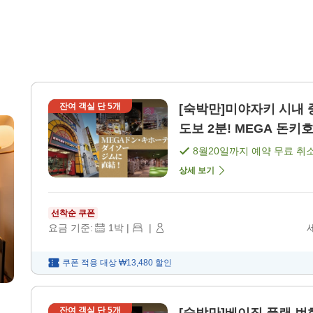
잔여 객실 단
5
개
[숙박만]미야자키 시내
도보 2분! MEGA 돈키호
8월20일
까지 예약 무료 취
상세 보기
선착순 쿠폰
요금 기준:
1
박
|
|
쿠폰 적용 대상
₩13,480
할인
잔여 객실 단
5
개