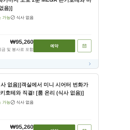
화가까지 도보 2분 MEGA 돈키호테와 바
없음)]
소 가능
식사 없음
₩95,260
예약
세금 및 봉사료 포함
사 없음)]객실에서 미니 시어터 번화가
키호테와 직결! [룸 온리 (식사 없음)]
소 가능
식사 없음
₩95,260