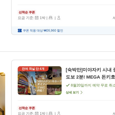
선착순 쿠폰
요금 기준:
1
박
|
|
쿠폰 적용 대상
₩26,960
할인
잔여 객실 단
4
개
[숙박만]미야자키 시내
도보 2분! MEGA 돈키호
8월20일
까지 예약 무료 취
상세 보기
선착순 쿠폰
요금 기준:
1
박
|
|