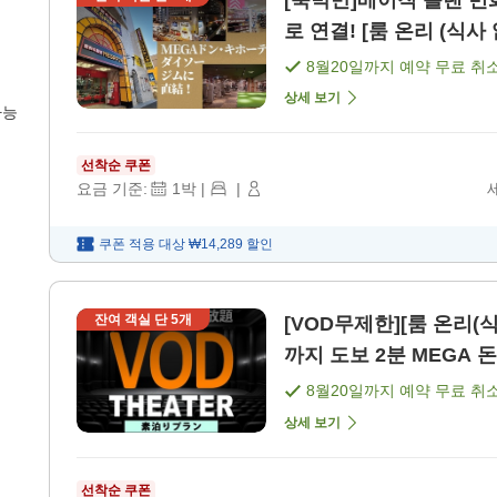
[숙박만]베이직 플랜 번
로 연결! [룸 온리 (식사 
8월20일
까지 예약 무료 취
상세 보기
가능
선착순 쿠폰
요금 기준:
1
박
|
|
쿠폰 적용 대상
₩14,289
할인
잔여 객실 단
5
개
[VOD무제한][룸 온리(식
까지 도보 2분 MEGA 돈
8월20일
까지 예약 무료 취
상세 보기
선착순 쿠폰