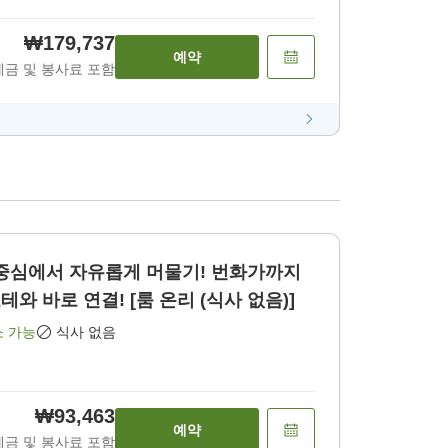
₩179,737
예약
세금 및 봉사료 포함
 중심에서 자유롭게 머물기! 번화가까지
테와 바로 연결! [룸 온리 (식사 없음)]
소 가능
식사 없음
₩93,463
예약
세금 및 봉사료 포함