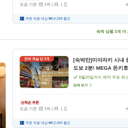
요금 기준:
1
박
|
|
쿠폰 적용 대상
₩14,289
할인
숙박 상품
3
개 더
잔여 객실 단
3
개
[숙박만]미야자키 시내
도보 2분! MEGA 돈키호
8월20일
까지 예약 무료 취
상세 보기
선착순 쿠폰
요금 기준:
1
박
|
|
쿠폰 적용 대상
₩13,480
할인