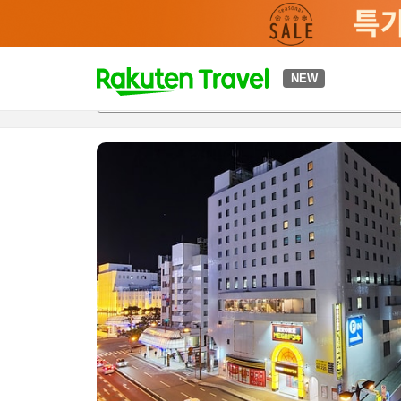
t
NEW
개요
객실 & 숙박 상품
이용 후기
편의 시설/서비스
o
p
P
a
g
e
_
s
e
a
r
c
h