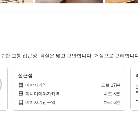
우수한 교통 접근성. 객실은 넓고 편안합니다. 거점으로 편리합니다
접근성
미야자키역
도보
17
분
미나미미야자키역
차로
5
분
미야자키진구역
차로
6
분