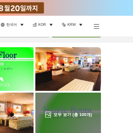
한국어
KOR
KRW
객실 보기
명
•
객실
1
개
검색
모두 보기 (총
100
개)