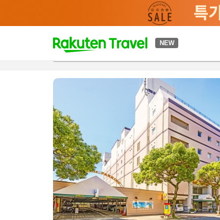
t
NEW
개요
객실 & 숙박 상품
이용 후기
편의 시설/서비스
o
p
P
a
g
e
_
s
e
a
r
c
h