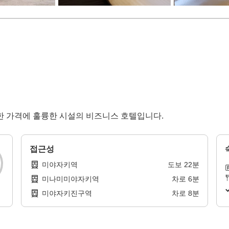
한 가격에 훌륭한 시설의 비즈니스 호텔입니다.
접근성
미야자키역
도보
22
분
미나미미야자키역
차로
6
분
미야자키진구역
차로
8
분