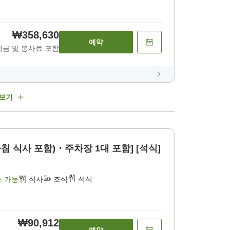
₩358,630
예약
세금 및 봉사료 포함
 보기
침 식사 포함)・주차장 1대 포함] [석식]
소 가능
식사
조식
석식
₩90,912