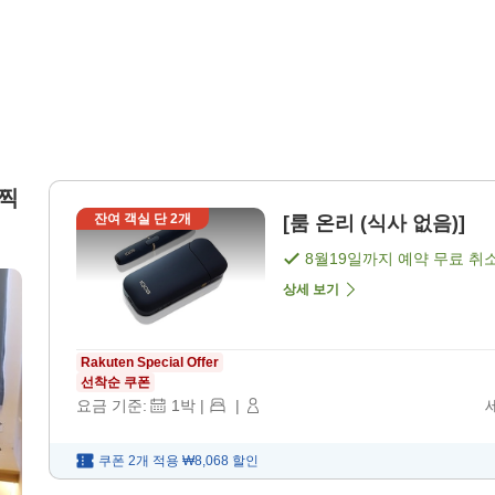
널찍
잔여 객실 단
2
개
[룸 온리 (식사 없음)]
8월19일
까지 예약 무료 취
상세 보기
Rakuten Special Offer
선착순 쿠폰
요금 기준:
1
박
|
|
쿠폰 2개 적용
₩8,068
할인