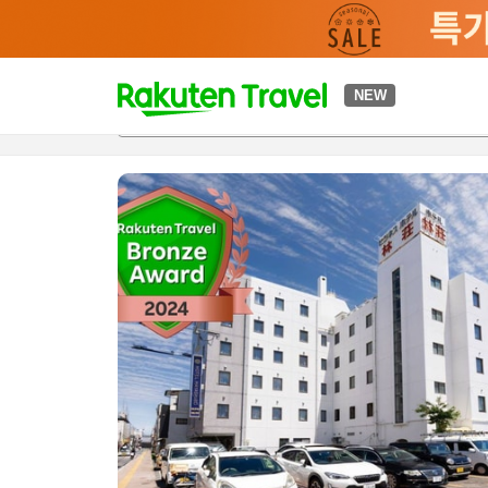
t
NEW
개요
객실 & 숙박 상품
이용 후기
편의 시설/서비스
o
p
P
a
g
e
_
s
e
a
r
c
h