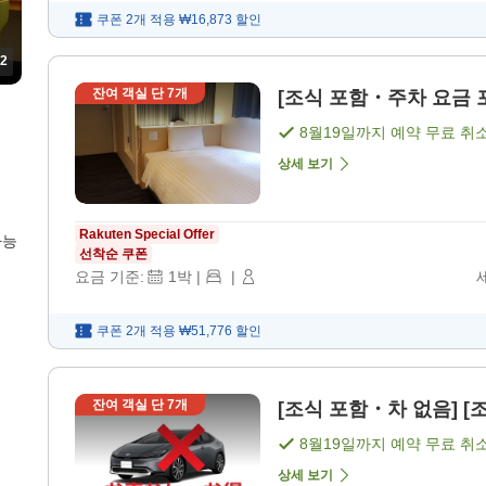
쿠폰 2개 적용
₩16,873
할인
2
잔여 객실 단
7
개
[조식 포함・주차 요금 포
8월19일
까지 예약 무료 취
상세 보기
Rakuten Special Offer
가능
선착순 쿠폰
요금 기준:
1
박
|
|
쿠폰 2개 적용
₩51,776
할인
잔여 객실 단
7
개
[조식 포함・차 없음] [
8월19일
까지 예약 무료 취
상세 보기