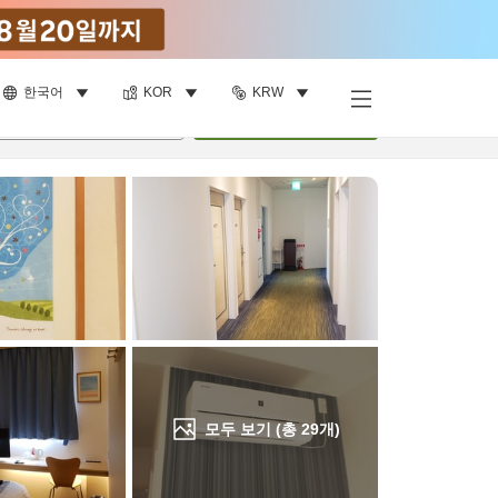
한국어
KOR
KRW
객실 보기
명
•
객실
1
개
검색
모두 보기 (총
29
개)