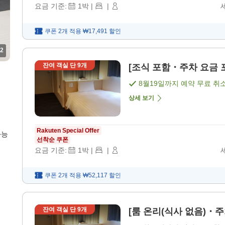
요금 기준:
1
박
|
|
쿠폰 2개 적용
₩17,491
할인
2
잔여 객실 단
9
개
[조식 포함・주차 요금 포
8월19일
까지 예약 무료 취
상세 보기
Rakuten Special Offer
가능
선착순 쿠폰
요금 기준:
1
박
|
|
쿠폰 2개 적용
₩52,117
할인
잔여 객실 단
9
개
[룸 온리(식사 없음)・주차