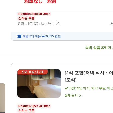
Rakuten Special Offer
선착순 쿠폰
요금 기준:
1
박
|
|
쿠폰 2개 적용
₩69,035
할인
숙박 상품
2
개 더
잔여 객실 단
9
개
[2식 포함(저녁 식사・아
[조식]
8월19일
까지 예약 무료 취
상세 보기
Rakuten Special Offer
선착순 쿠폰