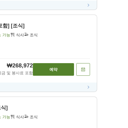
함] [조식]
소 가능
식사
조식
₩268,972
예약
세금 및 봉사료 포함
조식]
소 가능
식사
조식