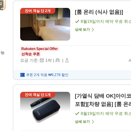
2
잔여 객실 단
2
개
[룸 온리 (식사 없음)]
8월19일
까지 예약 무료 취
상세 보기
Rakuten Special Offer
가능
선착순 쿠폰
요금 기준:
1
박
|
|
쿠폰 2개 적용
₩9,278
할인
잔여 객실 단
1
개
[가열식 담배 OK]아이
포함][차량 없음] [룸 온
8월19일
까지 예약 무료 취
상세 보기