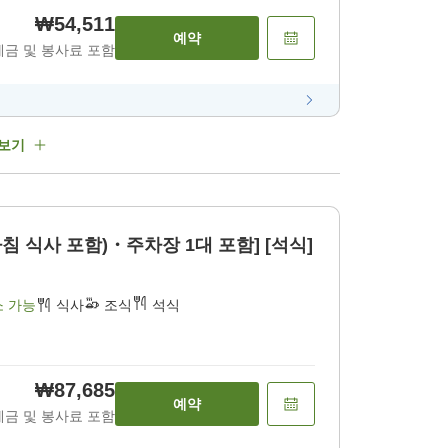
₩54,511
예약
세금 및 봉사료 포함
 보기
침 식사 포함)・주차장 1대 포함] [석식]
소 가능
식사
조식
석식
₩87,685
예약
세금 및 봉사료 포함