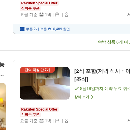
Rakuten Special Offer
선착순 쿠폰
요금 기준:
1
박
|
|
쿠폰 2개 적용
₩10,489
할인
숙박 상품
6
개 더
능
잔여 객실 단
7
개
[2식 포함(저녁 식사・아
더
[조식]
8월19일
까지 예약 무료 취
상세 보기
Rakuten Special Offer
선착순 쿠폰
요금 기준:
1
박
|
|