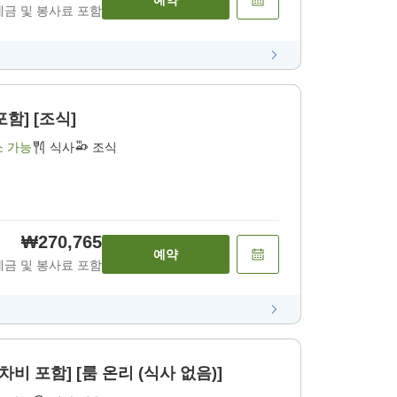
예약
세금 및 봉사료 포함
함] [조식]
소 가능
식사
조식
₩270,765
예약
세금 및 봉사료 포함
비 포함] [룸 온리 (식사 없음)]