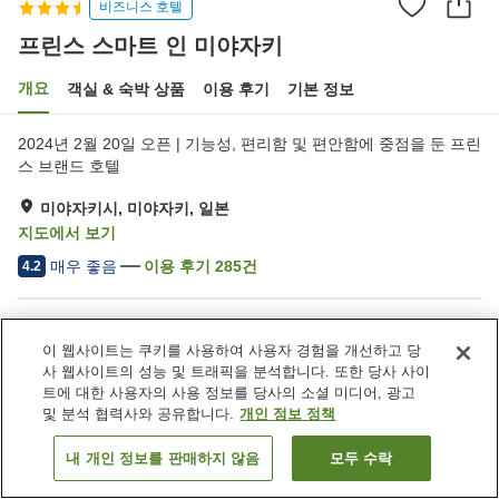
비즈니스 호텔
프린스 스마트 인 미야자키
개요
객실 & 숙박 상품
이용 후기
기본 정보
2024년 2월 20일 오픈 | 기능성, 편리함 및 편안함에 중점을 둔 프린
스 브랜드 호텔
미야자키시, 미야자키, 일본
지도에서 보기
매우 좋음
이용 후기
285
건
4.2
숙소 편의 시설/서비스
이 웹사이트는 쿠키를 사용하여 사용자 경험을 개선하고 당
레스토랑
자동판매기
사 웹사이트의 성능 및 트래픽을 분석합니다. 또한 당사 사이
세탁 (유료)
트에 대한 사용자의 사용 정보를 당사의 소셜 미디어, 광고
및 분석 협력사와 공유합니다.
개인 정보 정책
홈
일본
미야자키
미야자키시
프린스 스마트 인 미야자키
내 개인 정보를 판매하지 않음
모두 수락
객실 보기