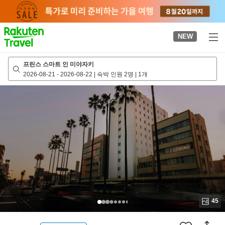
to
top
page
NEW
프린스 스마트 인 미야자키
2026-08-21
-
2026-08-22
|
숙박 인원 2명
|
1개
45