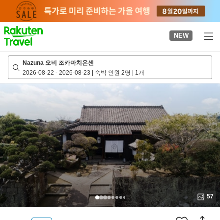
to
top
page
NEW
Nazuna 오비 조카마치온센
2026-08-22
-
2026-08-23
|
숙박 인원 2명
|
1개
57