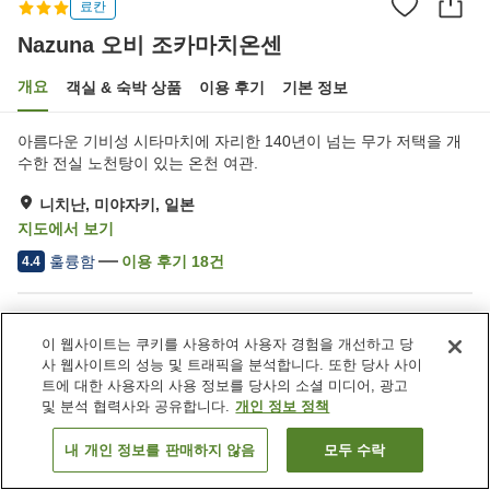
료칸
Nazuna 오비 조카마치온센
개요
객실 & 숙박 상품
이용 후기
기본 정보
아름다운 기비성 시타마치에 자리한 140년이 넘는 무가 저택을 개
수한 전실 노천탕이 있는 온천 여관.
니치난, 미야자키, 일본
지도에서 보기
훌륭함
이용 후기
18
건
4.4
숙소 편의 시설/서비스
이 웹사이트는 쿠키를 사용하여 사용자 경험을 개선하고 당
주차장
대욕장 (온천)
사 웹사이트의 성능 및 트래픽을 분석합니다. 또한 당사 사이
트에 대한 사용자의 사용 정보를 당사의 소셜 미디어, 광고
및 분석 협력사와 공유합니다.
개인 정보 정책
홈
일본
미야자키
니치난
Nazuna 오비 조카마치온센
내 개인 정보를 판매하지 않음
모두 수락
객실 보기