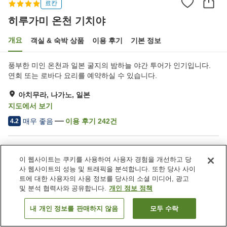
료칸
히루가미 온천 기치야
개요
객실 & 숙박 상품
이용 후기
기본 정보
풍부한 미인 온천과 일본 굴지의 밤하늘 야간 투어가 인기입니다.
연회 또는 로바다 요리를 예약하실 수 있습니다.
아치무라, 나가노, 일본
지도에서 보기
매우 좋음
이용 후기
242
건
4.2
숙소 편의 시설/서비스
이 웹사이트는 쿠키를 사용하여 사용자 경험을 개선하고 당
주차장
스파 / 미용실
사 웹사이트의 성능 및 트래픽을 분석합니다. 또한 당사 사이
라운지
바
트에 대한 사용자의 사용 정보를 당사의 소셜 미디어, 광고
및 분석 협력사와 공유합니다.
개인 정보 정책
홈
일본
나가노
아치무라
히루가미 온천 기치야
내 개인 정보를 판매하지 않음
모두 수락
객실 보기