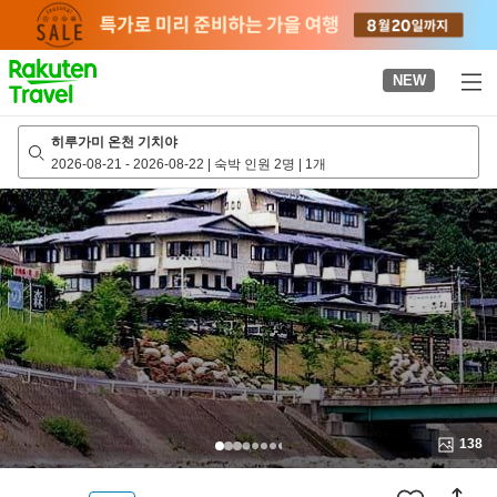
to
top
page
NEW
히루가미 온천 기치야
2026-08-21
-
2026-08-22
|
숙박 인원 2명
|
1개
138