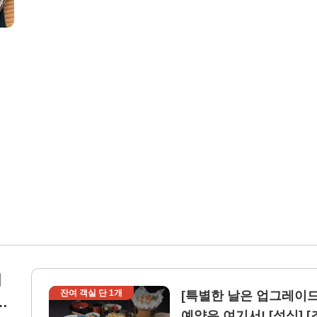
지
잔여 객실 단
1
개
[특별한 날은 업그레이
했
예약은 여기서! [석식] [