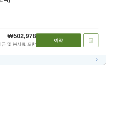
₩502,978
예약
세금 및 봉사료 포함