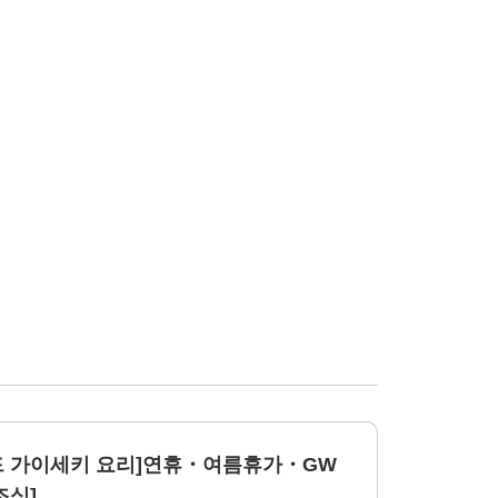
드 가이세키 요리]연휴・여름휴가・GW
조식]