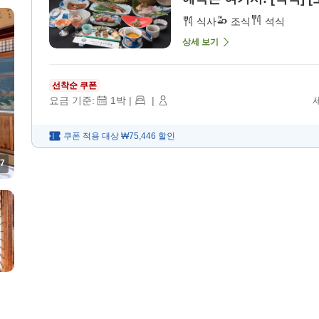
식사
조식
석식
상세 보기
선착순 쿠폰
요금 기준:
1
박
|
|
쿠폰 적용 대상
₩75,446
할인
7