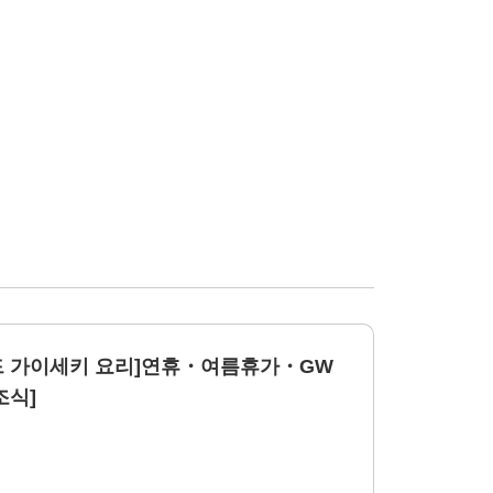
드 가이세키 요리]연휴・여름휴가・GW
조식]