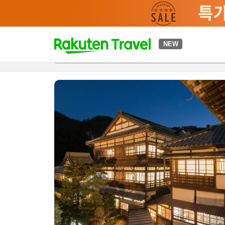
t
NEW
개요
객실 & 숙박 상품
이용 후기
편의 시설/서비스
o
p
P
a
g
e
_
s
e
a
r
c
h