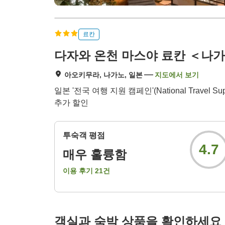
료칸
다자와 온천 마스야 료칸 ＜나
아오키무라, 나가노, 일본
지도에서 보기
일본 '전국 여행 지원 캠페인'(National Travel 
추가 할인
투숙객 평점
4.7
매우 훌륭함
이용 후기
21
건
객실과 숙박 상품을 확인하세요