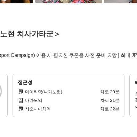
가노현 치사가타군＞
Support Campaign) 이용 시 필요한 쿠폰을 사전 준비 요망 | 최대 J
접근성
마이타역(나가노현)
차로
20
분
나카노역
차로
21
분
시오다마치역
차로
22
분