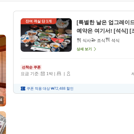
·
잔여 객실 단
1
개
[특별한 날은 업그레이
예약은 여기서! [석식] [
식사
조식
석식
상세 보기
선착순 쿠폰
요금 기준:
1
박
|
|
쿠폰 적용 대상
₩72,488
할인
4