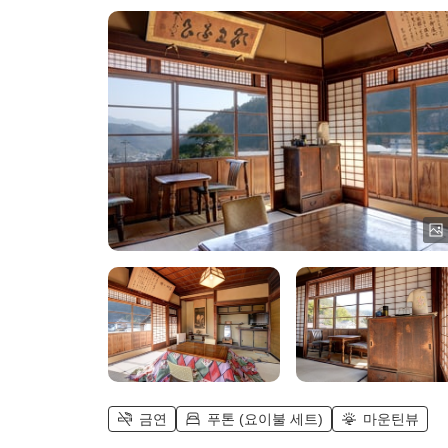
던 객실, 욕실 없음))
금연
푸톤 (요이불 세트)
마운틴뷰