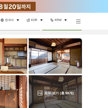
한국어
KOR
KRW
객실 보기
명
•
객실
1
개
검색
모두 보기 (총
98
개)