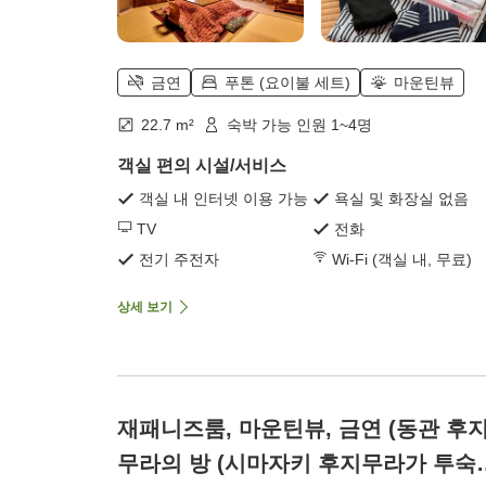
금연
푸톤 (요이불 세트)
마운틴뷰
22.7 m²
숙박 가능 인원 1~4명
객실 편의 시설/서비스
객실 내 인터넷 이용 가능
욕실 및 화장실 없음
TV
전화
전기 주전자
Wi-Fi (객실 내, 무료)
상세 보기
재패니즈룸, 마운틴뷰, 금연 (동관 후
무라의 방 (시마자키 후지무라가 투숙