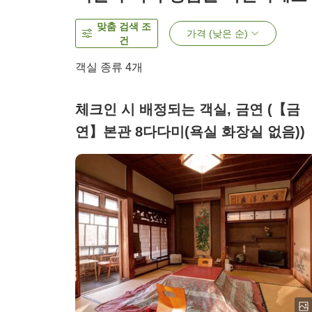
맞춤 검색 조
가격 (낮은 순)
건
객실 종류
4
개
체크인 시 배정되는 객실, 금연 (【금
연】본관 8다다미(욕실 화장실 없음))