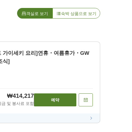
객실로 보기
숙박 상품으로 보기
드 가이세키 요리]연휴・여름휴가・GW
조식]
₩414,217
예약
세금 및 봉사료 포함