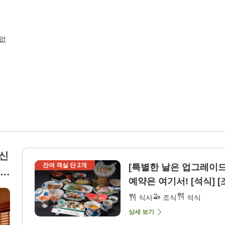
 없
】신
잔여 객실 단
2
개
[특별한 날은 업그레이
장실
예약은 여기서! [석식] [
식사
조식
석식
상세 보기