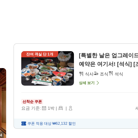
잔여 객실 단
1
개
[특별한 날은 업그레이
예약은 여기서! [석식] [
식사
조식
석식
상세 보기
선착순 쿠폰
요금 기준:
1
박
|
|
쿠폰 적용 대상
₩62,132
할인
4