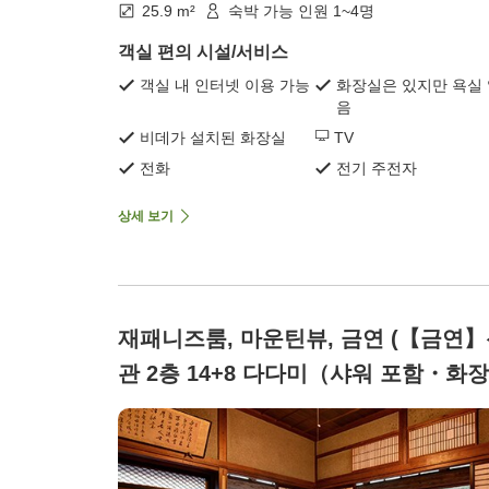
25.9 m²
숙박 가능 인원 1~4명
객실 편의 시설/서비스
객실 내 인터넷 이용 가능
화장실은 있지만 욕실
음
비데가 설치된 화장실
TV
전화
전기 주전자
상세 보기
재패니즈룸, 마운틴뷰, 금연 (【금연
관 2층 14+8 다다미（샤워 포함・화
포함）)