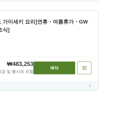
드 가이세키 요리]연휴・여름휴가・GW
조식]
₩483,253
예약
세금 및 봉사료 포함