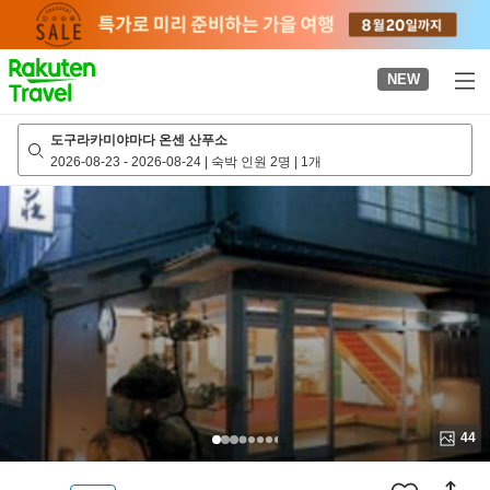
to
top
page
NEW
도구라카미야마다 온센 산푸소
2026-08-23
-
2026-08-24
|
숙박 인원 2명
|
1개
44