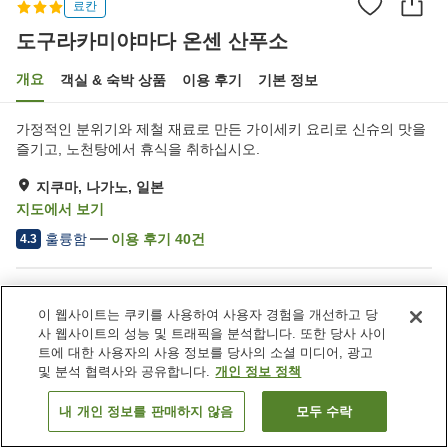
료칸
도구라카미야마다 온센 산푸소
개요
객실 & 숙박 상품
이용 후기
기본 정보
가정적인 분위기와 제철 재료로 만든 가이세키 요리로 신슈의 맛을
즐기고, 노천탕에서 휴식을 취하십시오.
지쿠마, 나가노, 일본
지도에서 보기
훌륭함
이용 후기
40
건
4.3
숙소 편의 시설/서비스
이 웹사이트는 쿠키를 사용하여 사용자 경험을 개선하고 당
주차장
자동판매기
사 웹사이트의 성능 및 트래픽을 분석합니다. 또한 당사 사이
상점
회의실
트에 대한 사용자의 사용 정보를 당사의 소셜 미디어, 광고
및 분석 협력사와 공유합니다.
개인 정보 정책
홈
일본
나가노
지쿠마
도구라카미야마다 온센 산푸소
내 개인 정보를 판매하지 않음
모두 수락
객실 보기