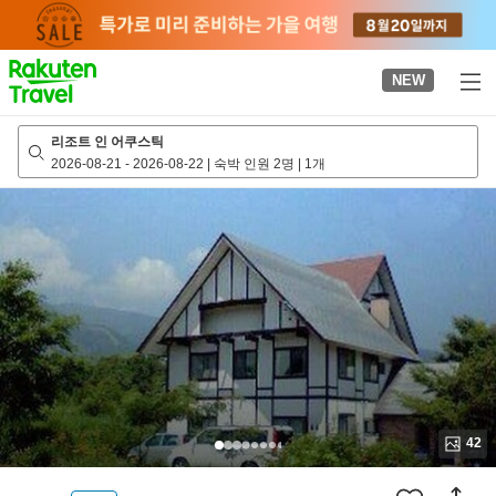
to
top
page
NEW
리조트 인 어쿠스틱
2026-08-21
-
2026-08-22
|
숙박 인원 2명
|
1개
42