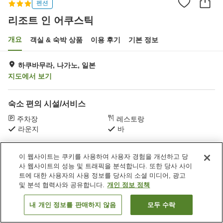
펜션
리조트 인 어쿠스틱
개요
객실 & 숙박 상품
이용 후기
기본 정보
하쿠바무라, 나가노, 일본
지도에서 보기
숙소 편의 시설/서비스
주차장
레스토랑
라운지
바
홈
일본
나가노
하쿠바무라
리조트 인 어쿠스틱
이 웹사이트는 쿠키를 사용하여 사용자 경험을 개선하고 당
사 웹사이트의 성능 및 트래픽을 분석합니다. 또한 당사 사이
트에 대한 사용자의 사용 정보를 당사의 소셜 미디어, 광고
및 분석 협력사와 공유합니다.
개인 정보 정책
내 개인 정보를 판매하지 않음
모두 수락
객실 보기