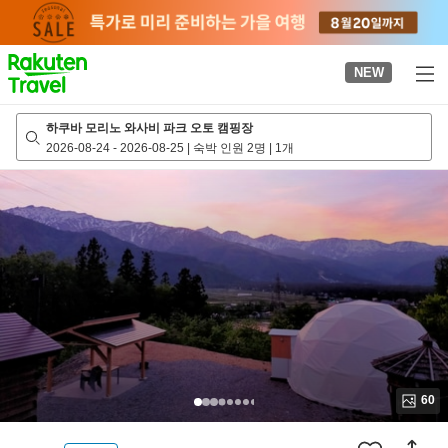
to
top
page
NEW
하쿠바 모리노 와사비 파크 오토 캠핑장
2026-08-24
-
2026-08-25
|
숙박 인원 2명
|
1개
60