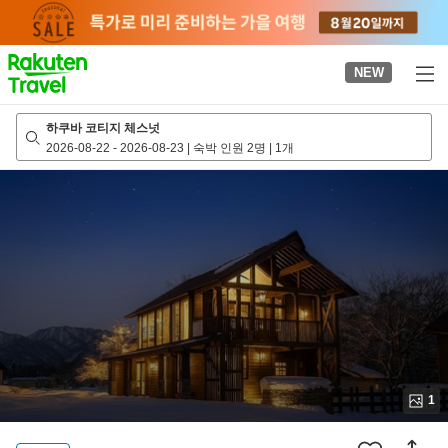
to
top
page
NEW
하쿠바 코티지 체스넛
2026-08-22
-
2026-08-23
|
숙박 인원 2명
|
1개
1