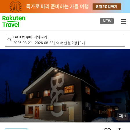
to
top
page
NEW
B&D 하쿠바 이와타케
2026-08-21
-
2026-08-22
|
숙박 인원 2명
|
1개
1