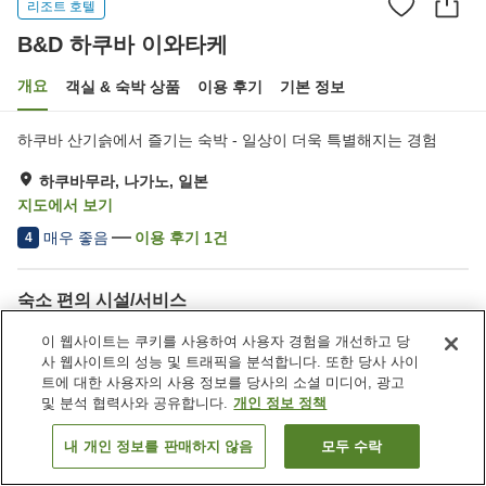
리조트 호텔
B&D 하쿠바 이와타케
개요
객실 & 숙박 상품
이용 후기
기본 정보
하쿠바 산기슭에서 즐기는 숙박 - 일상이 더욱 특별해지는 경험
하쿠바무라, 나가노, 일본
지도에서 보기
매우 좋음
이용 후기
1
건
4
숙소 편의 시설/서비스
Wi-Fi
사우나
이 웹사이트는 쿠키를 사용하여 사용자 경험을 개선하고 당
카페
완전 금연
사 웹사이트의 성능 및 트래픽을 분석합니다. 또한 당사 사이
트에 대한 사용자의 사용 정보를 당사의 소셜 미디어, 광고
및 분석 협력사와 공유합니다.
개인 정보 정책
홈
일본
나가노
하쿠바무라
B&D 하쿠바 이와타케
내 개인 정보를 판매하지 않음
모두 수락
객실 보기