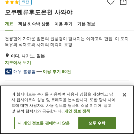
료칸
오쿠텐류후도온천 사와야
개요
객실 & 숙박 상품
이용 후기
기본 정보
천룡협에 가까운 일본의 원풍경이 펼쳐지는 야마고의 한집. 이 토지
특유의 식재료와 사계의 미각이 호평!
이다, 나가노, 일본
지도에서 보기
매우 훌륭함
이용 후기
60
건
4.7
숙소 편의 시설/서비스
이 웹사이트는 쿠키를 사용하여 사용자 경험을 개선하고 당
주차장
라운지
사 웹사이트의 성능 및 트래픽을 분석합니다. 또한 당사 사이
자동판매기
상점
트에 대한 사용자의 사용 정보를 당사의 소셜 미디어, 광고
및 분석 협력사와 공유합니다.
개인 정보 정책
홈
일본
나가노
이다
오쿠텐류후도온천 사와야
내 개인 정보를 판매하지 않음
모두 수락
객실 보기