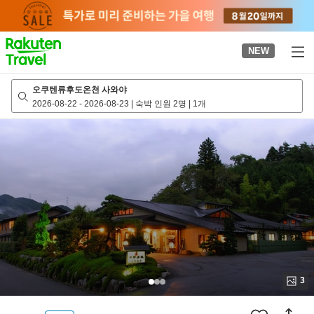
to
top
page
NEW
오쿠텐류후도온천 사와야
2026-08-22
-
2026-08-23
|
숙박 인원 2명
|
1개
3