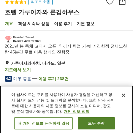
리조트 호텔
호텔 가루이자와 론깅하우스
개요
객실 & 숙박 상품
이용 후기
기본 정보
2021년 봄 독채 코티지 오픈. 역까지 픽업 가능! 기간한정 전세노천
탕 45분간 무료 이용 캠페인 진행중.
가루이자와마치, 나가노, 일본
지도에서 보기
매우 좋음
이용 후기
268
건
4.2
이 웹사이트는 쿠키를 사용하여 사용자 경험을 개선하고 당
숙소 편의 시설/서비스
사 웹사이트의 성능 및 트래픽을 분석합니다. 또한 당사 사이
주차장
스파 / 미용실
트에 대한 사용자의 사용 정보를 당사의 소셜 미디어, 광고
레스토랑
라운지
및 분석 협력사와 공유합니다.
개인 정보 정책
내 개인 정보를 판매하지 않음
모두 수락
객실 보기
홈
일본
나가노
가루이자와마치
호텔 가루이자와 론깅하우스