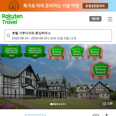
to
top
page
NEW
호텔 가루이자와 론깅하우스
2026-08-24
-
2026-08-25
|
숙박 인원 2명
|
1개
139