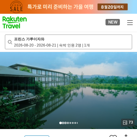
to
top
page
NEW
프린스 가루이자와
2026-08-20
-
2026-08-21
|
숙박 인원 2명
|
1개
73