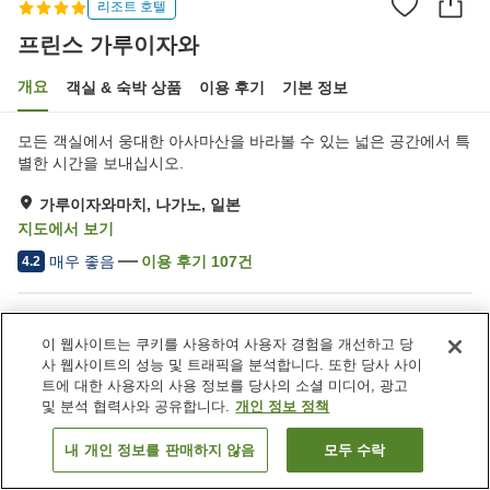
리조트 호텔
프린스 가루이자와
개요
객실 & 숙박 상품
이용 후기
기본 정보
모든 객실에서 웅대한 아사마산을 바라볼 수 있는 넓은 공간에서 특
별한 시간을 보내십시오.
가루이자와마치, 나가노, 일본
지도에서 보기
매우 좋음
이용 후기
107
건
4.2
숙소 편의 시설/서비스
이 웹사이트는 쿠키를 사용하여 사용자 경험을 개선하고 당
송영 서비스
택배
사 웹사이트의 성능 및 트래픽을 분석합니다. 또한 당사 사이
룸서비스
모닝콜 서비스
트에 대한 사용자의 사용 정보를 당사의 소셜 미디어, 광고
및 분석 협력사와 공유합니다.
개인 정보 정책
홈
일본
나가노
가루이자와마치
프린스 가루이자와
내 개인 정보를 판매하지 않음
모두 수락
객실 보기