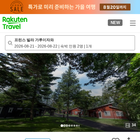
to
top
page
NEW
프린스 빌라 가루이자와
2026-08-21
-
2026-08-22
|
숙박 인원 2명
|
1개
34