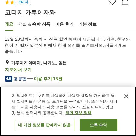
코티지
코티지 가루이자와
개요
객실 & 숙박 상품
이용 후기
기본 정보
12월 23일까지 숙박 시 신슈 할인 혜택이 제공됩니다. 가족, 친구와
함께 이 별채 일본식 방에서 함께 요리를 즐겨보세요. 커플에게도
좋습니다.
가루이자와마치, 나가노, 일본
지도에서 보기
훌륭함
이용 후기
16
건
4.6
이 웹사이트는 쿠키를 사용하여 사용자 경험을 개선하고 당
숙소 편의 시설/서비스
사 웹사이트의 성능 및 트래픽을 분석합니다. 또한 당사 사이
Wi-Fi
주차장
트에 대한 사용자의 사용 정보를 당사의 소셜 미디어, 광고
및 분석 협력사와 공유합니다.
개인 정보 정책
홈
일본
나가노
가루이자와마치
코티지 가루이자와
내 개인 정보를 판매하지 않음
모두 수락
객실 보기