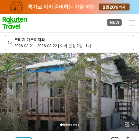
to
top
page
NEW
코티지 가루이자와
2026-08-21
-
2026-08-22
|
숙박 인원 2명
|
1개
57