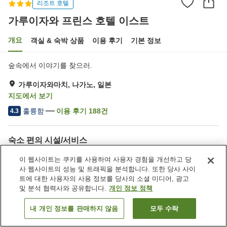
리조트 호텔
가루이자와 프린스 호텔 이스트
개요
객실 & 숙박 상품
이용 후기
기본 정보
숲속에서 이야기를 찾으러.
가루이자와마치, 나가노, 일본
지도에서 보기
훌륭함
이용 후기
188
건
4.3
숙소 편의 시설/서비스
주차장
스파 / 미용실
이 웹사이트는 쿠키를 사용하여 사용자 경험을 개선하고 당
레스토랑
라운지
사 웹사이트의 성능 및 트래픽을 분석합니다. 또한 당사 사이
트에 대한 사용자의 사용 정보를 당사의 소셜 미디어, 광고
및 분석 협력사와 공유합니다.
개인 정보 정책
홈
일본
나가노
가루이자와마치
가루이자와 프린스 호텔 이스트
내 개인 정보를 판매하지 않음
모두 수락
객실 보기