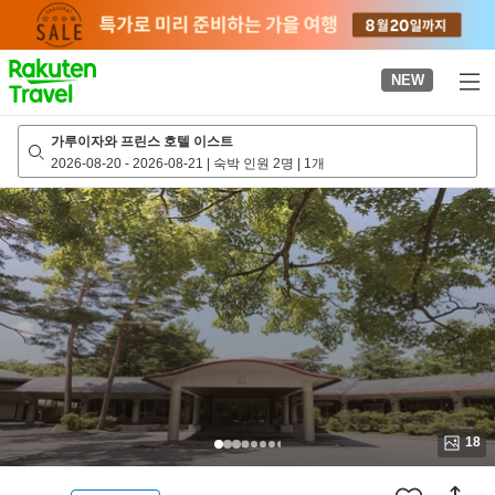
to
top
page
NEW
가루이자와 프린스 호텔 이스트
2026-08-20
-
2026-08-21
|
숙박 인원 2명
|
1개
18