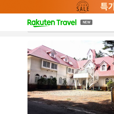
t
NEW
개요
객실 & 숙박 상품
이용 후기
편의 시설/서비스
o
p
P
a
g
e
_
s
e
a
r
c
h