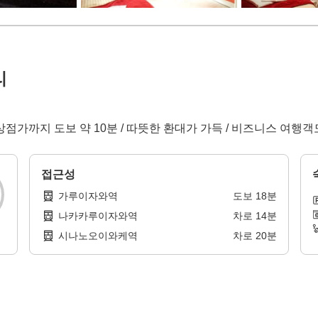
리
점가까지 도보 약 10분 / 따뜻한 환대가 가득 / 비즈니스 여행객
접근성
가루이자와역
도보
18
분
나카카루이자와역
차로
14
분
시나노오이와케역
차로
20
분