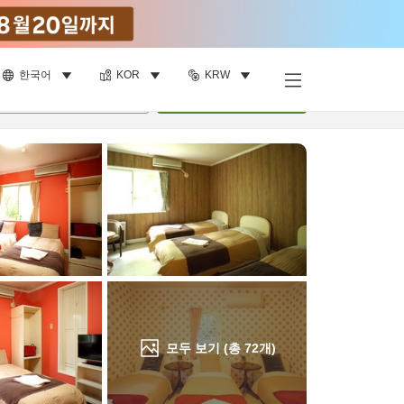
한국어
KOR
KRW
객실 보기
명
•
객실
1
개
검색
모두 보기 (총
72
개)