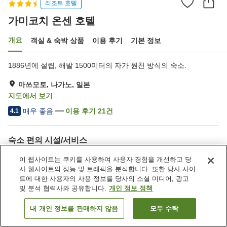
리조트 호텔
가미코치 온센 호텔
개요
객실 & 숙박 상품
이용 후기
기본 정보
1886년에 설립, 해발 1500미터의 자가 원천 방식의 숙소.
마쓰모토, 나가노, 일본
지도에서 보기
매우 좋음
이용 후기
21
건
4.1
숙소 편의 시설/서비스
택배
모닝콜 서비스
이 웹사이트는 쿠키를 사용하여 사용자 경험을 개선하고 당
카페
자동판매기
사 웹사이트의 성능 및 트래픽을 분석합니다. 또한 당사 사이
트에 대한 사용자의 사용 정보를 당사의 소셜 미디어, 광고
및 분석 협력사와 공유합니다.
개인 정보 정책
홈
일본
나가노
마쓰모토
가미코치 온센 호텔
내 개인 정보를 판매하지 않음
모두 수락
객실 보기