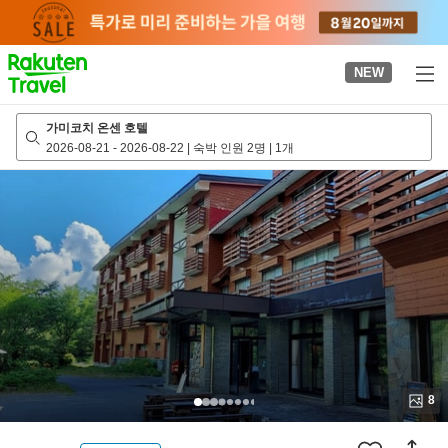
to
top
page
NEW
가미코치 온센 호텔
2026-08-21
-
2026-08-22
|
숙박 인원 2명
|
1개
8