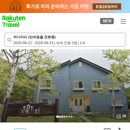
to
top
page
NEW
히다마리 (반려동물 친화형)
2026-08-22
-
2026-08-23
|
숙박 인원 2명
|
1개
26