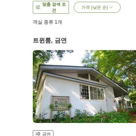
맞춤 검색 조
가격 (낮은 순)
건
객실 종류 1개
트윈룸, 금연
금연