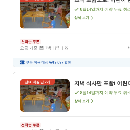
조식 포함으로! 어린이 환
8월14일
까지 예약 무료 취
상세 보기
선착순 쿠폰
요금 기준:
1
박
|
|
쿠폰 적용 대상
₩19,097
할인
잔여 객실 단
2
개
저녁 식사만 포함! 어린이
8월14일
까지 예약 무료 취
상세 보기
선착순 쿠폰