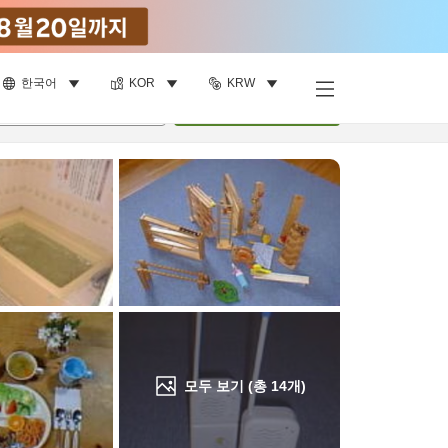
한국어
KOR
KRW
객실 보기
명
•
객실
1
개
검색
모두 보기 (총
14
개)