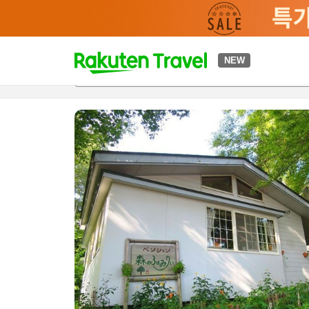
t
NEW
개요
객실 & 숙박 상품
이용 후기
편의 시설/서비스
o
p
P
a
g
e
_
s
e
a
r
c
h