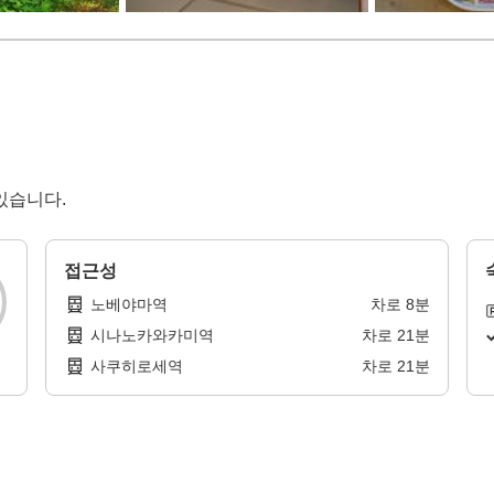
있습니다.
접근성
노베야마역
차로
8
분
시나노카와카미역
차로
21
분
사쿠히로세역
차로
21
분