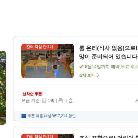
잔여 객실 단
2
개
룸 온리(식사 없음)으로! 패밀리 
많이 준비되어 있습니다 [
8월14일
까지 예약 무료 취
상세 보기
선착순 쿠폰
요금 기준:
1
박
|
|
쿠폰 적용 대상
₩17,214
할인
잔여 객실 단
2
개