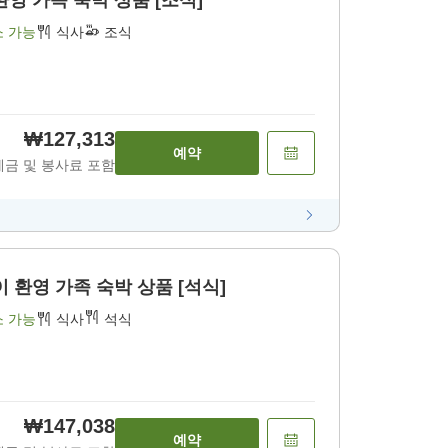
영 가족 숙박 상품 [조식]
소 가능
식사
조식
₩127,313
예약
세금 및 봉사료 포함
 환영 가족 숙박 상품 [석식]
소 가능
식사
석식
₩147,038
예약