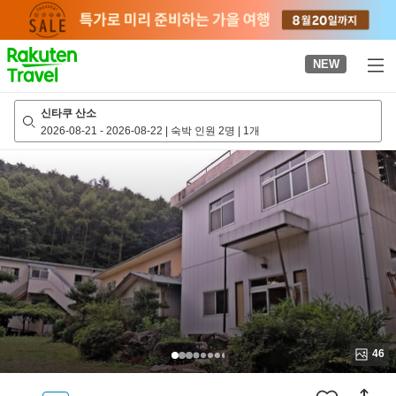
to
top
page
NEW
신타쿠 산소
2026-08-21
-
2026-08-22
|
숙박 인원 2명
|
1개
46