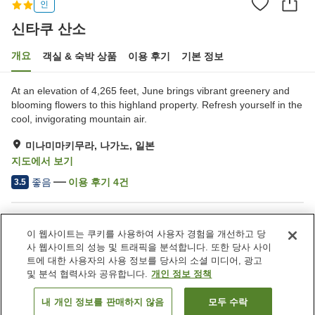
인
신타쿠 산소
개요
객실 & 숙박 상품
이용 후기
기본 정보
At an elevation of 4,265 feet, June brings vibrant greenery and
blooming flowers to this highland property. Refresh yourself in the
cool, invigorating mountain air.
미나미마키무라, 나가노, 일본
지도에서 보기
좋음
이용 후기
4
건
3.5
숙소 편의 시설/서비스
이 웹사이트는 쿠키를 사용하여 사용자 경험을 개선하고 당
주차장
건물 내에서 반려동물 동반
사 웹사이트의 성능 및 트래픽을 분석합니다. 또한 당사 사이
가능
트에 대한 사용자의 사용 정보를 당사의 소셜 미디어, 광고
자동판매기
연회장
및 분석 협력사와 공유합니다.
개인 정보 정책
내 개인 정보를 판매하지 않음
모두 수락
객실 보기
홈
일본
나가노
미나미마키무라
신타쿠 산소