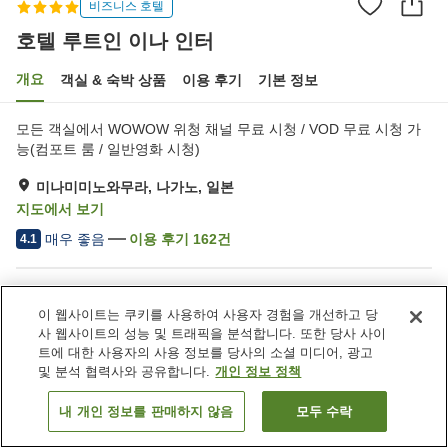
비즈니스 호텔
호텔 루트인 이나 인터
개요
객실 & 숙박 상품
이용 후기
기본 정보
모든 객실에서 WOWOW 위청 채널 무료 시청 / VOD 무료 시청 가
능(컴포트 룸 / 일반영화 시청)
미나미미노와무라, 나가노, 일본
지도에서 보기
매우 좋음
이용 후기
162
건
4.1
숙소 편의 시설/서비스
이 웹사이트는 쿠키를 사용하여 사용자 경험을 개선하고 당
주차장
레스토랑
사 웹사이트의 성능 및 트래픽을 분석합니다. 또한 당사 사이
자동판매기
대욕장
트에 대한 사용자의 사용 정보를 당사의 소셜 미디어, 광고
및 분석 협력사와 공유합니다.
개인 정보 정책
홈
일본
나가노
미나미미노와무라
호텔 루트인 이나 인터
내 개인 정보를 판매하지 않음
모두 수락
객실 보기