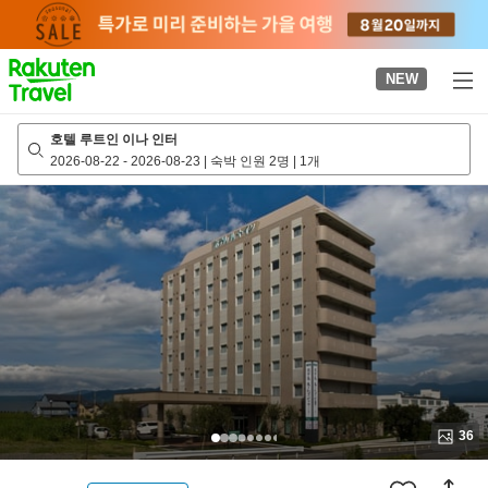
to
top
page
NEW
호텔 루트인 이나 인터
2026-08-22
-
2026-08-23
|
숙박 인원 2명
|
1개
36