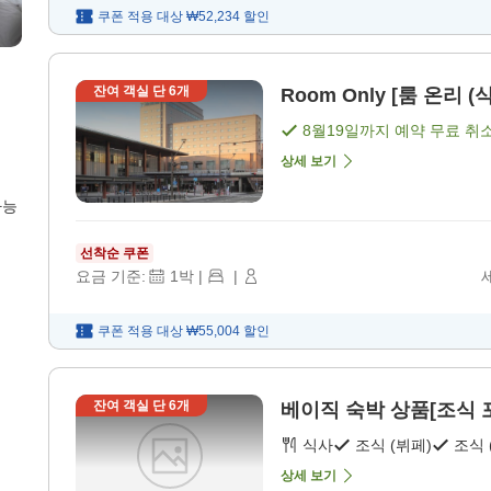
쿠폰 적용 대상
₩52,234
할인
잔여 객실 단
6
개
Room Only [룸 온리 (
8월19일
까지 예약 무료 취
상세 보기
가능
선착순 쿠폰
요금 기준:
1
박
|
|
쿠폰 적용 대상
₩55,004
할인
잔여 객실 단
6
개
베이직 숙박 상품[조식 포함
식사
조식 (뷔페)
조식 
상세 보기