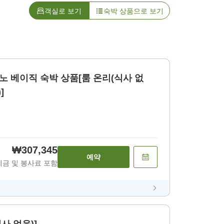
객실로 보기
숙박 상품으로 보기
 베이직 숙박 상품[룸 온리(식사 없
]
₩307,345
예약
세금 및 봉사료 포함