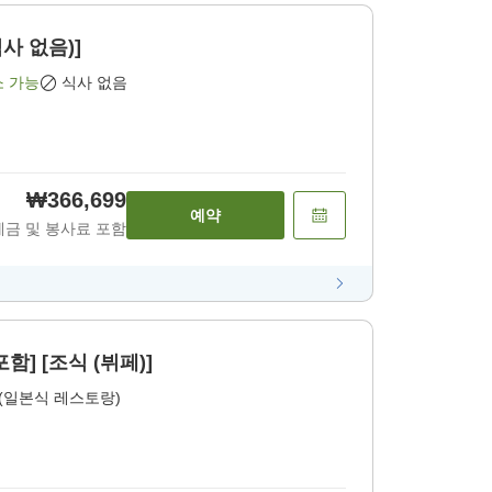
식사 없음)]
소 가능
식사 없음
₩366,699
예약
세금 및 봉사료 포함
] [조식 (뷔페)]
(일본식 레스토랑)