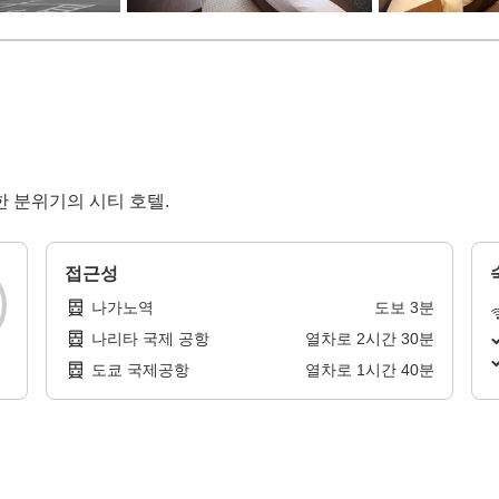
한 분위기의 시티 호텔.
접근성
나가노역
도보
3
분
나리타 국제 공항
열차로
2
시간
30
분
도쿄 국제공항
열차로
1
시간
40
분