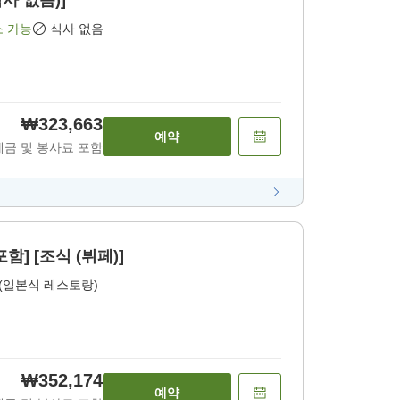
식사 없음)]
소 가능
식사 없음
₩323,663
예약
세금 및 봉사료 포함
] [조식 (뷔페)]
(일본식 레스토랑)
₩352,174
예약