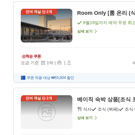
잔여 객실 단
2
개
Room Only [룸 온리 (
8월19일
까지 예약 무료 취
상세 보기
선착순 쿠폰
요금 기준:
1
박
|
|
쿠폰 적용 대상
₩55,004
할인
잔여 객실 단
2
개
베이직 숙박 상품[조식 포함
식사
조식 (뷔페)
조식 
상세 보기