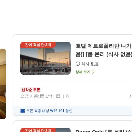
잔여 객실 단
3
개
호텔 메트로폴리탄 나가노
음)] [룸 온리 (식사 없음)
식사 없음
상세 보기
선착순 쿠폰
요금 기준:
1
박
|
|
쿠폰 적용 대상
₩46,101
할인
잔여 객실 단
3
개