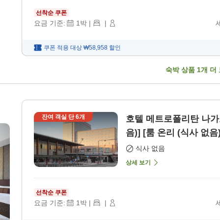
선착순 쿠폰
요금 기준:
1
박
|
|
쿠폰 적용 대상
₩58,958
할인
숙박 상품
1
개 더
잔여 객실 단
6
개
호텔 메트로폴리탄 나가노
음)] [룸 온리 (식사 없음)
식사 없음
상세 보기
선착순 쿠폰
요금 기준:
1
박
|
|