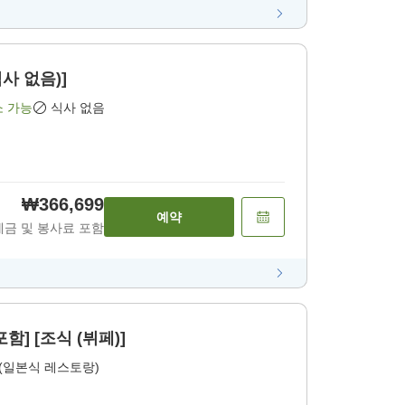
식사 없음)]
소 가능
식사 없음
₩366,699
예약
세금 및 봉사료 포함
] [조식 (뷔페)]
(일본식 레스토랑)