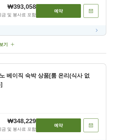
₩393,058
예약
세금 및 봉사료 포함
 보기
 베이직 숙박 상품[룸 온리(식사 없
]
₩348,229
예약
세금 및 봉사료 포함