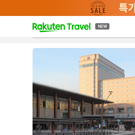
t
NEW
개요
객실 & 숙박 상품
이용 후기
편의 시설/서비스
o
p
P
a
g
e
_
s
e
a
r
c
h