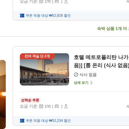
요금 기준:
1
박
|
|
쿠폰 적용 대상
₩52,826
할인
숙박 상품
1
개 더
잔여 객실 단
2
개
호텔 메트로폴리탄 나가노
음)] [룸 온리 (식사 없음)
식사 없음
상세 보기
선착순 쿠폰
요금 기준:
1
박
|
|
쿠폰 적용 대상
₩52,234
할인