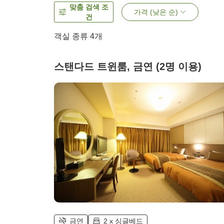
맞춤 검색 조
가격 (낮은 순)
건
객실 종류
4
개
스탠다드 트윈룸, 금연 (2명 이용)
금연
2 x 싱글베드