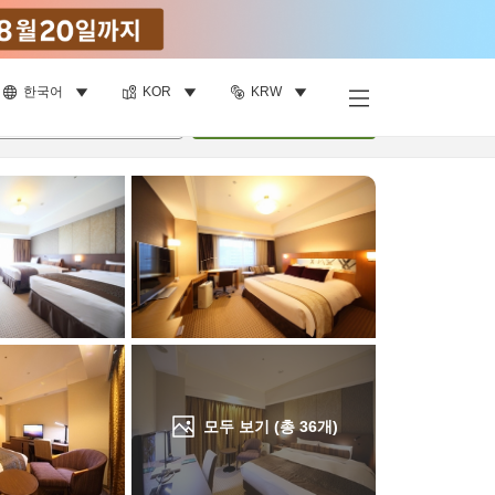
한국어
KOR
KRW
객실 보기
명
•
객실
1
개
검색
모두 보기 (총
36
개)