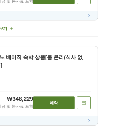
세금 및 봉사료 포함
 보기
 베이직 숙박 상품[룸 온리(식사 없
]
₩348,229
예약
세금 및 봉사료 포함