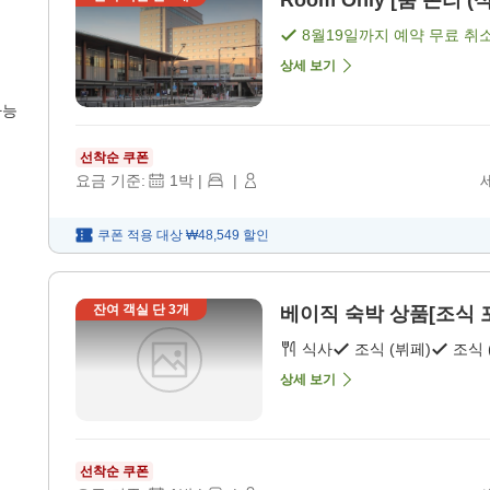
Room Only [룸 온리 (
8월19일
까지 예약 무료 취
상세 보기
가능
선착순 쿠폰
요금 기준:
1
박
|
|
쿠폰 적용 대상
₩48,549
할인
잔여 객실 단
3
개
베이직 숙박 상품[조식 포함
식사
조식 (뷔페)
조식 
상세 보기
선착순 쿠폰