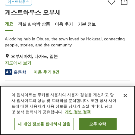
게스트하우스
게스트하우스 오부세
개요
객실 & 숙박 상품
이용 후기
기본 정보
A lodging hub in Obuse, the town loved by Hokusai, connecting
people, stories, and the community.
오부세마치, 나가노, 일본
지도에서 보기
훌륭함
이용 후기
8
건
4.3
숙소 편의 시설/서비스
이 웹사이트는 쿠키를 사용하여 사용자 경험을 개선하고 당
주차장
사 웹사이트의 성능 및 트래픽을 분석합니다. 또한 당사 사이
트에 대한 사용자의 사용 정보를 당사의 소셜 미디어, 광고
및 분석 협력사와 공유합니다.
개인 정보 정책
홈
일본
나가노
오부세마치
게스트하우스 오부세
내 개인 정보를 판매하지 않음
모두 수락
객실 보기