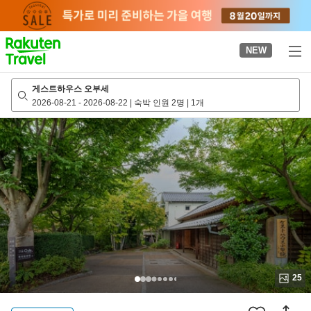
to
top
page
NEW
게스트하우스 오부세
2026-08-21
-
2026-08-22
|
숙박 인원 2명
|
1개
25