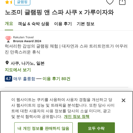
글램핑
노조미 글램핑 앤 스파 사쿠 x 가루이자와
개요
객실 & 숙박 상품
이용 후기
기본 정보
럭셔리한 감성의 글램핑 체험 | 대자연과 스파 트리트먼트가 어우러
진 만족스러운 휴식
사쿠, 나가노, 일본
지도에서 보기
매우 훌륭함
이용 후기
80
건
4.7
숙소 편의 시설/서비스
이 웹사이트는 쿠키를 사용하여 사용자 경험을 개선하고 당
주차장
레스토랑
사 웹사이트의 성능 및 트래픽을 분석합니다. 또한 당사 사이
노천탕 (온천)
테니스 코트
트에 대한 사용자의 사용 정보를 당사의 소셜 미디어, 광고
및 분석 협력사와 공유합니다.
개인 정보 정책
홈
일본
나가노
사쿠
내 개인 정보를 판매하지 않음
모두 수락
객실 보기
노조미 글램핑 앤 스파 사쿠 x 가루이자와