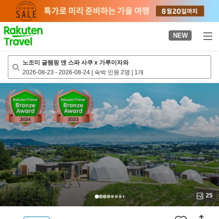
to
top
page
NEW
노조미 글램핑 앤 스파 사쿠 x 가루이자와
2026-08-23
-
2026-08-24
|
숙박 인원 2명
|
1개
25