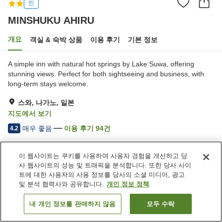
인
MINSHUKU AHIRU
개요
객실 & 숙박 상품
이용 후기
기본 정보
A simple inn with natural hot springs by Lake Suwa, offering
stunning views. Perfect for both sightseeing and business, with
long-term stays welcome.
스와, 나가노, 일본
지도에서 보기
매우 좋음
이용 후기
94
건
4.2
이 웹사이트는 쿠키를 사용하여 사용자 경험을 개선하고 당
숙소 편의 시설/서비스
사 웹사이트의 성능 및 트래픽을 분석합니다. 또한 당사 사이
주차장
세탁 (유료)
트에 대한 사용자의 사용 정보를 당사의 소셜 미디어, 광고
대욕장 (온천)
택배
및 분석 협력사와 공유합니다.
개인 정보 정책
내 개인 정보를 판매하지 않음
모두 수락
객실 보기
홈
일본
나가노
스와
MINSHUKU AHIRU