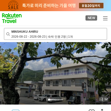
to
top
page
NEW
MINSHUKU AHIRU
2026-08-22
-
2026-08-23
|
숙박 인원 2명
|
1개
12