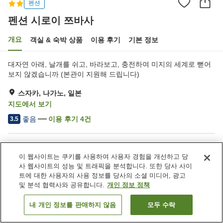
펜션
펜션 시로이 쯔바사
개요
객실 & 숙박 상품
이용 후기
기본 정보
대자연 아래, 날개를 쉬고, 바라보고, 충전하여 미지의 세계로 뻗어
보지 않겠습니까 (본관이 지원해 드립니다)
스자카, 나가노, 일본
지도에서 보기
좋음
이용 후기
4
건
3.5
숙소 편의 시설/서비스
이 웹사이트는 쿠키를 사용하여 사용자 경험을 개선하고 당
주차장
레스토랑
사 웹사이트의 성능 및 트래픽을 분석합니다. 또한 당사 사이
라운지
건물 내에서 반려동물 동반
트에 대한 사용자의 사용 정보를 당사의 소셜 미디어, 광고
가능
및 분석 협력사와 공유합니다.
개인 정보 정책
내 개인 정보를 판매하지 않음
모두 수락
객실 보기
홈
일본
나가노
스자카
펜션 시로이 쯔바사