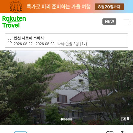
to
top
page
NEW
펜션 시로이 쯔바사
2026-08-22
-
2026-08-23
|
숙박 인원 2명
|
1개
5